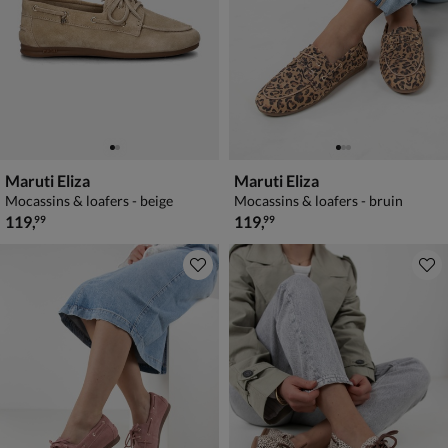
Maruti Eliza
Maruti Eliza
Mocassins & loafers - beige
Mocassins & loafers - bruin
€ 119,99
€ 119,99
119
,
119
,
99
99