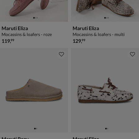
Maruti Eliza
Maruti Eliza
Mocassins & loafers - roze
Mocassins & loafers - multi
€ 119,99
€ 129,99
119
,
129
,
99
99
Maruti Rozy
Maruti Eliza