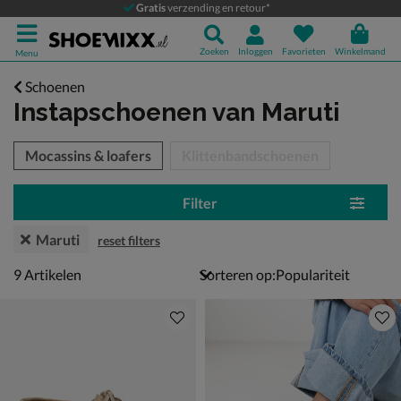
Gratis
verzending en retour*
Zoeken
Inloggen
Favorieten
Winkelmand
Menu
Schoenen
Instapschoenen
van Maruti
tegorieën over
Mocassins & loafers
Klittenbandschoenen
Filter
Maruti
reset filters
9 artikelen
9
Artikelen
Sorteren op: