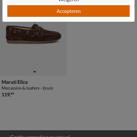
Accepteren
Maruti Eliza
Mocassins & loafers - bruin
€ 119,99
119
,
99
Gratis
verzending en retour*