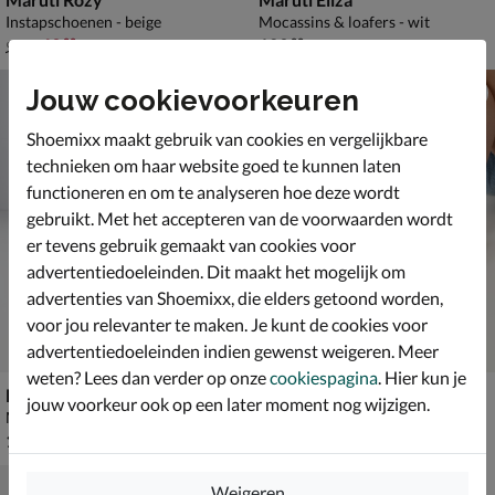
Instapschoenen - beige
Mocassins & loafers - wit
van € 99,99 voor € 69,99
€ 129,99
69
,
129
,
99
99
99
,
99
Jouw cookievoorkeuren
Shoemixx maakt gebruik van cookies en vergelijkbare
technieken om haar website goed te kunnen laten
functioneren en om te analyseren hoe deze wordt
gebruikt. Met het accepteren van de voorwaarden wordt
er tevens gebruik gemaakt van cookies voor
advertentiedoeleinden. Dit maakt het mogelijk om
advertenties van Shoemixx, die elders getoond worden,
voor jou relevanter te maken. Je kunt de cookies voor
advertentiedoeleinden indien gewenst weigeren. Meer
weten? Lees dan verder op onze
cookiespagina
. Hier kun je
Maruti Shelby
Maruti Rozy Loafers Pixel
jouw voorkeur ook op een later moment nog wijzigen.
Mocassins & loafers - wit
Instapschoenen - multi
€ 129,99
van € 109,99 voor € 76,99
129
,
76
,
99
99
109
,
99
Weigeren