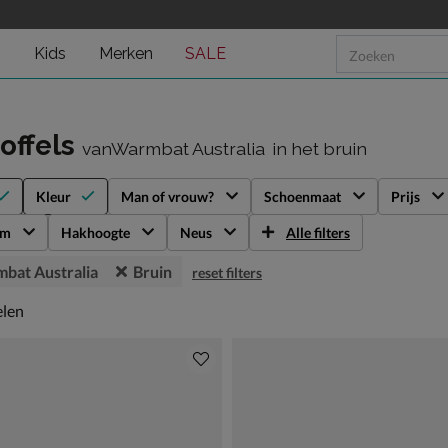
n
Kids
Merken
SALE
offels
vanWarmbat Australia
in het bruin
Kleur
Man of vrouw?
Schoenmaat
Prijs
rm
Hakhoogte
Neus
Alle filters
bat Australia
Bruin
reset filters
len
elen