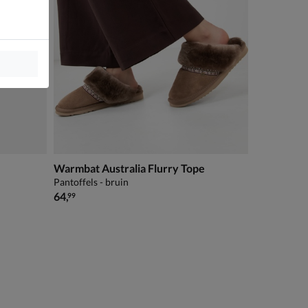
Warmbat Australia Flurry Tope
Pantoffels - bruin
€ 64,99
64
,
99