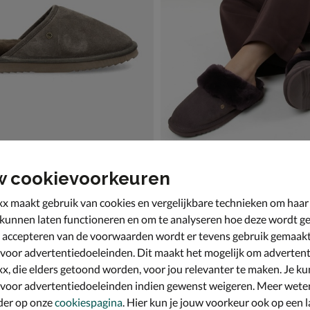
w cookievoorkeuren
Australia Classic
Warmbat Australia Flurry
 - bruin
Pantoffels - bruin
x maakt gebruik van cookies en vergelijkbare technieken om haar
€ 59,99
59
,
99
 kunnen laten functioneren en om te analyseren hoe deze wordt ge
 accepteren van de voorwaarden wordt er tevens gebruik gemaak
 voor advertentiedoeleinden. Dit maakt het mogelijk om advertent
x, die elders getoond worden, voor jou relevanter te maken. Je ku
 voor advertentiedoeleinden indien gewenst weigeren. Meer wete
der op onze
cookiespagina
. Hier kun je jouw voorkeur ook op een l