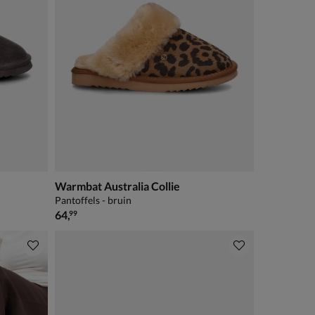
Warmbat Australia Collie
Pantoffels - bruin
€ 64,99
64
,
99