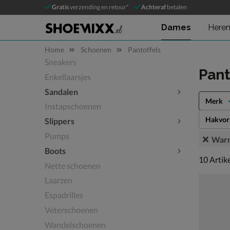
Gratis
verzending en retour*
Achteraf
betalen
Dames
Here
Home
Schoenen
Pantoffels
Sneakers
Sla categorieën over
Pant
Enkellaarsjes
Sandalen
Merk
Instapschoenen
Hakvo
Slippers
Pumps
Warm
Boots
10 artike
10
Artik
Nette schoenen
Laarzen
Espadrilles
Veterschoenen
Wandelschoenen