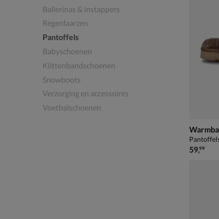
Ballerinas & instappers
Regenlaarzen
Pantoffels
Babyschoenen
Klittenbandschoenen
Snowboots
Verzorging en accessoires
Voetbalschoenen
Warmbat 
Pantoffels
€ 59,99
59
,
99