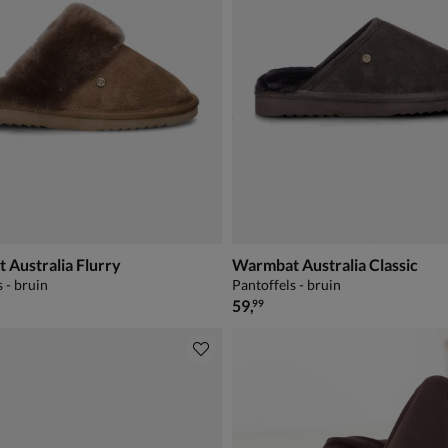
Australia Flurry
Warmbat Australia Classic
 - bruin
Pantoffels - bruin
€ 59,99
59
,
99