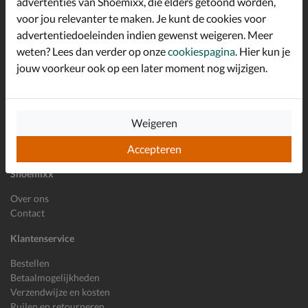
advertenties van Shoemixx, die elders getoond worden,
Schrijf je in voor de Shoemixx nieuwsbrief en ontvang €10,-
voor jou relevanter te maken. Je kunt de cookies voor
*
welkomstkorting!
advertentiedoeleinden indien gewenst weigeren. Meer
weten? Lees dan verder op onze
cookiespagina
. Hier kun je
jouw voorkeur ook op een later moment nog wijzigen.
E-mailadres
Inschrijven
Wil je ons volgen?
Weigeren
Accepteren
Shoemixx
Over ons
Contact
Klantenservice
Bestellen
Betaalmogelijkheden
Verzendwijze en kosten
Ruilen en retourneren