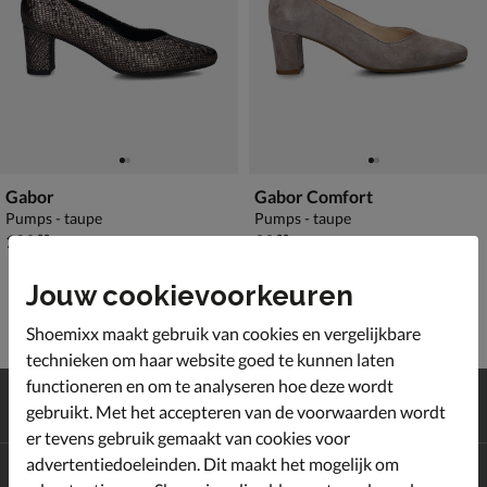
Gabor
Gabor Comfort
Pumps - taupe
Pumps - taupe
€ 129,99
€ 99,99
129
,
99
,
99
99
Jouw cookievoorkeuren
Shoemixx maakt gebruik van cookies en vergelijkbare
technieken om haar website goed te kunnen laten
functioneren en om te analyseren hoe deze wordt
Gratis
verzending en retour*
gebruikt. Met het accepteren van de voorwaarden wordt
Achteraf
betalen
er tevens gebruik gemaakt van cookies voor
advertentiedoeleinden. Dit maakt het mogelijk om
Altijd op de hoogte zijn?