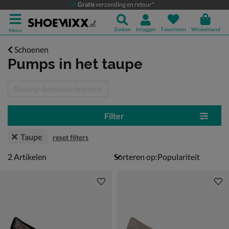
Gratis
verzending en retour*
Zoeken
Inloggen
Favorieten
Winkelmand
Menu
Schoenen
Pumps
in het taupe
tegorieën over
Stewardessenschoenen
Filter
Taupe
reset filters
2 artikelen
2
Artikelen
Sorteren op: