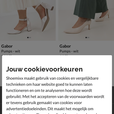
Gabor
Gabor
Pumps - wit
Pumps - wit
€ 129,99
€ 99,99
129
,
99
,
99
99
Jouw cookievoorkeuren
Shoemixx maakt gebruik van cookies en vergelijkbare
technieken om haar website goed te kunnen laten
functioneren en om te analyseren hoe deze wordt
Gratis
verzending en retour*
gebruikt. Met het accepteren van de voorwaarden wordt
Achteraf
betalen
er tevens gebruik gemaakt van cookies voor
advertentiedoeleinden. Dit maakt het mogelijk om
Altijd op de hoogte zijn?