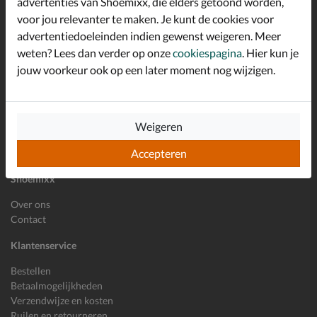
advertenties van Shoemixx, die elders getoond worden,
Schrijf je in voor de Shoemixx nieuwsbrief en ontvang €10,-
voor jou relevanter te maken. Je kunt de cookies voor
*
welkomstkorting!
advertentiedoeleinden indien gewenst weigeren. Meer
weten? Lees dan verder op onze
cookiespagina
. Hier kun je
jouw voorkeur ook op een later moment nog wijzigen.
E-mailadres
Inschrijven
Wil je ons volgen?
Weigeren
Accepteren
Shoemixx
Over ons
Contact
Klantenservice
Bestellen
Betaalmogelijkheden
Verzendwijze en kosten
Ruilen en retourneren