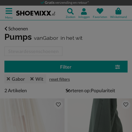
Gratis
verzending en retour*
Zoeken
Inloggen
Favorieten
Winkelmand
Menu
Schoenen
Pumps
vanGabor
in het wit
tegorieën over
Stewardessenschoenen
Filter
Gabor
Wit
reset filters
2 artikelen
2
Artikelen
Sorteren op: