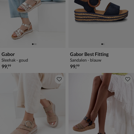
Gabor
Gabor Best Fitting
Sleehak - goud
Sandalen - blauw
€ 99,99
€ 99,99
99
,
99
,
99
99