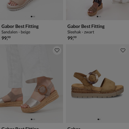
Gabor Best Fitting
Gabor Best Fitting
Sandalen - beige
Sleehak - zwart
€ 99,99
€ 99,99
99
,
99
,
99
99
Gabor Best Fitting
Gabor