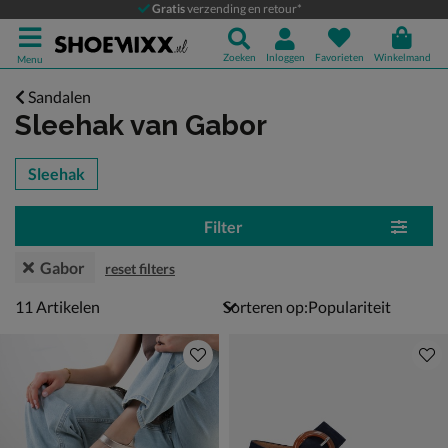
Gratis
verzending en retour*
Zoeken
Inloggen
Favorieten
Winkelmand
Menu
Sandalen
Sleehak
van Gabor
tegorieën over
Sleehak
Filter
Gabor
reset filters
11 artikelen
11
Artikelen
Sorteren op: