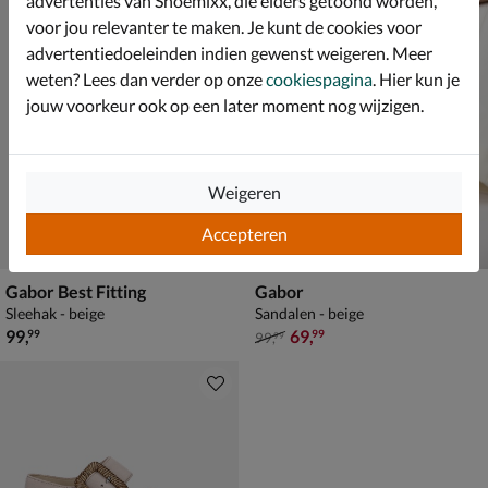
advertenties van Shoemixx, die elders getoond worden,
voor jou relevanter te maken. Je kunt de cookies voor
advertentiedoeleinden indien gewenst weigeren. Meer
weten? Lees dan verder op onze
cookiespagina
. Hier kun je
jouw voorkeur ook op een later moment nog wijzigen.
Weigeren
Accepteren
Gabor Best Fitting
Gabor
Sleehak - beige
Sandalen - beige
€ 99,99
van € 99,99 voor € 69,99
99
,
69
,
99
99
99
,
99