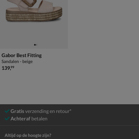
Gabor Best Fitting
Sandalen - beige
€ 139,99
139
,
99
Gratis
verzending en retour*
Achteraf
betalen
Altijd op de hoogte zijn?