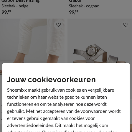
Sleehak - beige
Sleehak - cognac
€ 99,99
€ 99,99
99
,
99
,
99
99
Jouw cookievoorkeuren
Shoemixx maakt gebruik van cookies en vergelijkbare
technieken om haar website goed te kunnen laten
functioneren en om te analyseren hoe deze wordt
Gabor
Gabor Best Fitting
gebruikt. Met het accepteren van de voorwaarden wordt
Sandalen - beige
Sandalen - goud
van € 99,99 voor € 69,99
€ 99,99
69
,
99
,
99
99
er tevens gebruik gemaakt van cookies voor
99
,
99
advertentiedoeleinden. Dit maakt het mogelijk om