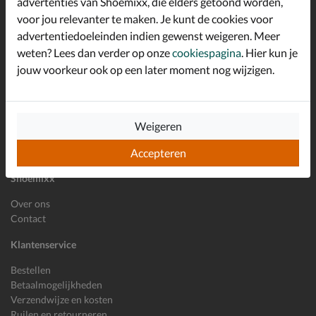
advertenties van Shoemixx, die elders getoond worden,
Schrijf je in voor de Shoemixx nieuwsbrief en ontvang €10,-
voor jou relevanter te maken. Je kunt de cookies voor
*
welkomstkorting!
advertentiedoeleinden indien gewenst weigeren. Meer
weten? Lees dan verder op onze
cookiespagina
. Hier kun je
jouw voorkeur ook op een later moment nog wijzigen.
E-mailadres
Inschrijven
Wil je ons volgen?
Weigeren
Accepteren
Shoemixx
Over ons
Contact
Klantenservice
Bestellen
Betaalmogelijkheden
Verzendwijze en kosten
Ruilen en retourneren