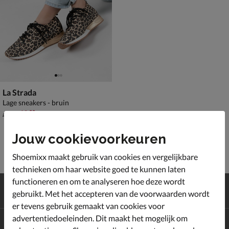
La Strada
Lage sneakers - bruin
van € 69,99 voor € 48,99
48
,
99
69
,
99
Jouw cookievoorkeuren
Shoemixx maakt gebruik van cookies en vergelijkbare
technieken om haar website goed te kunnen laten
functioneren en om te analyseren hoe deze wordt
Gratis
verzending en retour*
gebruikt. Met het accepteren van de voorwaarden wordt
Achteraf
betalen
er tevens gebruik gemaakt van cookies voor
advertentiedoeleinden. Dit maakt het mogelijk om
Altijd op de hoogte zijn?