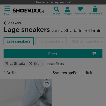
Gratis
verzending en retour*
Zoeken
Inloggen
Favorieten
Winkelmand
Menu
Sneakers
Lage sneakers
vanLa Strada
in het bruin
tegorieën over
Lage sneakers
Hoge sneakers
Platform sneakers
Filter
La Strada
Bruin
reset filters
1 artikel
1
Artikel
Sorteren op: