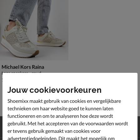
Michael Kors Raina
Lage sneakers - goud
€ 129,99
129
,
99
Jouw cookievoorkeuren
Shoemixx maakt gebruik van cookies en vergelijkbare
technieken om haar website goed te kunnen laten
functioneren en om te analyseren hoe deze wordt
Gratis
verzending en retour*
gebruikt. Met het accepteren van de voorwaarden wordt
Achteraf
betalen
er tevens gebruik gemaakt van cookies voor
advertentiedoeleinden. Dit maakt het mogelijk om