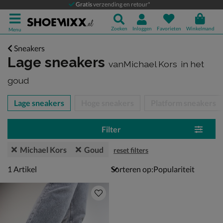
Gratis
verzending en retour*
Zoeken
Inloggen
Favorieten
Winkelmand
Menu
Sneakers
Lage sneakers
vanMichael Kors
in het
goud
tegorieën over
Lage sneakers
Hoge sneakers
Platform sneakers
Filter
Michael Kors
Goud
reset filters
1 artikel
1
Artikel
Sorteren op: