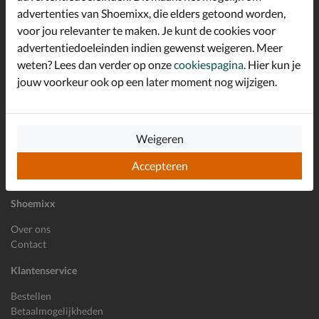
advertenties van Shoemixx, die elders getoond worden,
Altijd op de hoogte zijn?
voor jou relevanter te maken. Je kunt de cookies voor
Schrijf je in voor de Shoemixx nieuwsbrief en ontvang €10,-
*
welkomstkorting!
advertentiedoeleinden indien gewenst weigeren. Meer
weten? Lees dan verder op onze
cookiespagina
. Hier kun je
jouw voorkeur ook op een later moment nog wijzigen.
E-mailadres
Inschrijven
Weigeren
Wil je ons volgen?
Accepteren
Shoemixx
Over ons
Contact
Klantenservice
Bestellen
Betaalmogelijkheden