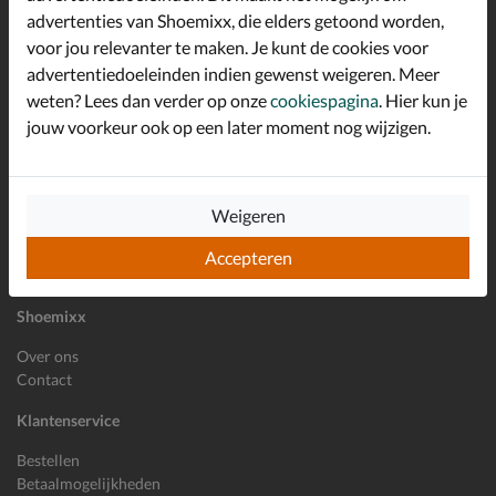
advertenties van Shoemixx, die elders getoond worden,
Altijd op de hoogte zijn?
voor jou relevanter te maken. Je kunt de cookies voor
Schrijf je in voor de Shoemixx nieuwsbrief en ontvang €10,-
*
welkomstkorting!
advertentiedoeleinden indien gewenst weigeren. Meer
weten? Lees dan verder op onze
cookiespagina
. Hier kun je
jouw voorkeur ook op een later moment nog wijzigen.
E-mailadres
Inschrijven
Weigeren
Wil je ons volgen?
Accepteren
Shoemixx
Over ons
Contact
Klantenservice
Bestellen
Betaalmogelijkheden