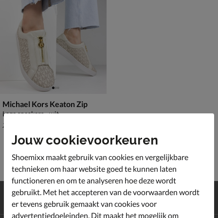
Michael Kors Keaton Zip
Lage sneakers - wit
van € 129,99 voor € 90,99
90
,
99
129
,
99
Jouw cookievoorkeuren
Shoemixx maakt gebruik van cookies en vergelijkbare
technieken om haar website goed te kunnen laten
functioneren en om te analyseren hoe deze wordt
Gratis
verzending en retour*
gebruikt. Met het accepteren van de voorwaarden wordt
Achteraf
betalen
er tevens gebruik gemaakt van cookies voor
advertentiedoeleinden. Dit maakt het mogelijk om