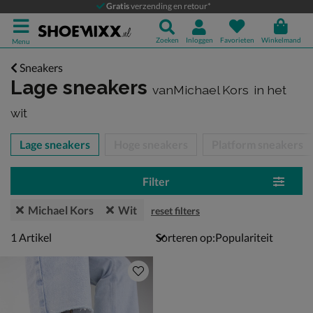
Gratis
verzending en retour*
Zoeken
Inloggen
Favorieten
Winkelmand
Menu
Sneakers
Lage sneakers
vanMichael Kors
in het
wit
tegorieën over
Lage sneakers
Hoge sneakers
Platform sneakers
Filter
Michael Kors
Wit
reset filters
1 artikel
1
Artikel
Sorteren op: