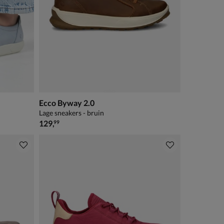
Ecco Byway 2.0
Lage sneakers - bruin
€ 129,99
129
,
99