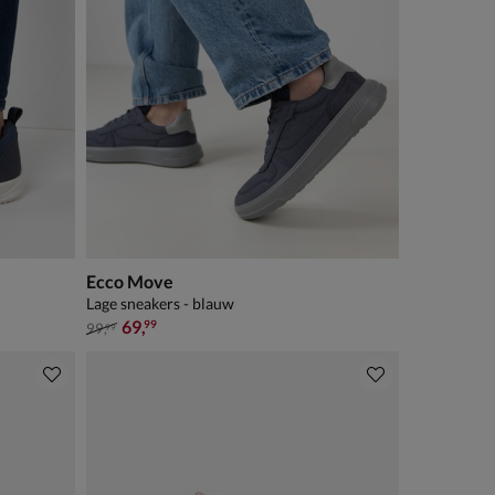
Ecco Move
Lage sneakers - blauw
van € 99,99 voor € 69,99
69
,
99
99
,
99