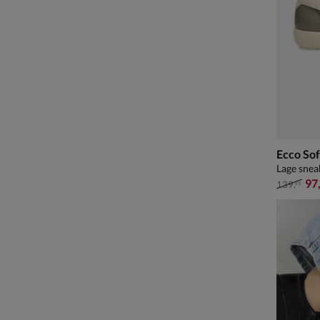
Ecco Sof
Lage snea
van € 13
97
139
,
99