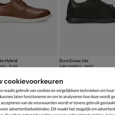
ite Hybrid
Ecco Gruuv Lite
kers - bruin
Lage sneakers - zwart
9,99 voor € 97,99
€ 129,99
,
129
,
99
99
w cookievoorkeuren
x maakt gebruik van cookies en vergelijkbare technieken om haar
 kunnen laten functioneren en om te analyseren hoe deze wordt ge
 accepteren van de voorwaarden wordt er tevens gebruik gemaak
 voor advertentiedoeleinden. Dit maakt het mogelijk om advertent
x, die elders getoond worden, voor jou relevanter te maken. Je ku