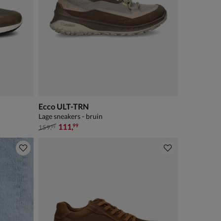
Ecco ULT-TRN
Lage sneakers - bruin
van € 159,99 voor € 111,99
111
,
99
159
,
99