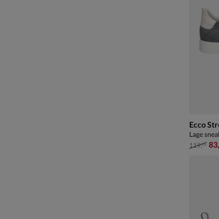
Ecco Str
Lage sneak
van € 11
83
119
,
99