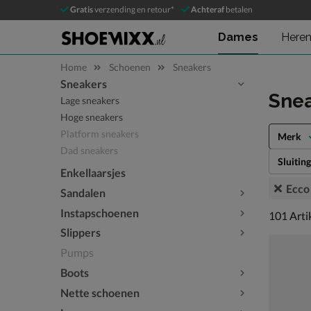
Gratis
verzending en retour*
Achteraf
betalen
Dames
Here
Home
Schoenen
Sneakers
Sneakers
Sla categorieën over
Sne
Lage sneakers
Hoge sneakers
Platform sneakers
Merk
Dad sneakers
Sluiting
Enkellaarsjes
Ecco
Sandalen
Instapschoenen
101 arti
101
Arti
Slippers
Pumps
Boots
Nette schoenen