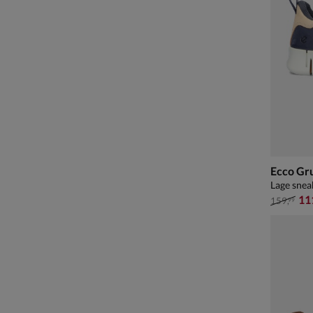
Ecco Gr
Lage snea
van € 15
11
159
,
99