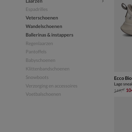
Laarzen
Espadrilles
Veterschoenen
Wandelschoenen
Ballerinas & instappers
Regenlaarzen
Pantoffels
Babyschoenen
Klittenbandschoenen
Snowboots
Ecco Bio
Lage snea
Verzorging en accessoires
van € 14
10
149
,
99
Voetbalschoenen