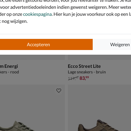
 voor advertentiedoeleinden indien gewenst weigeren. Meer wete
der op onze
cookiespagina
. Hier kun je jouw voorkeur ook op een l
nog wijzigen.
Accepteren
Weigeren
m Energi
Ecco Street Lite
kers - rood
Lage sneakers - bruin
van € 119,99 voor € 83,99
83
,
99
119
,
99