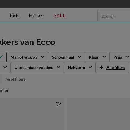
n
Kids
Merken
SALE
akers
van Ecco
Man of vrouw?
Schoenmaat
Kleur
Prijs
Uitneembaar voetbed
Hakvorm
Alle filters
reset filters
kelen
kelen