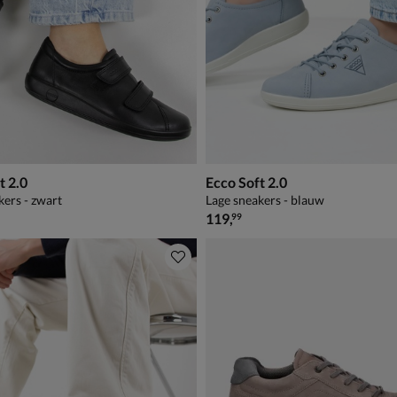
t 2.0
Ecco Soft 2.0
kers - zwart
Lage sneakers - blauw
€ 119,99
119
,
99