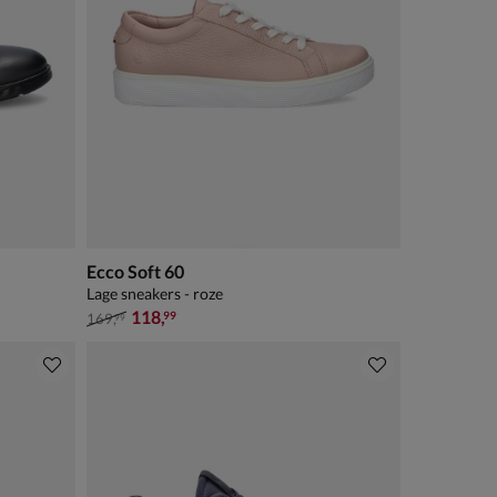
Ecco Soft 60
Lage sneakers - roze
van € 169,99 voor € 118,99
118
,
99
169
,
99