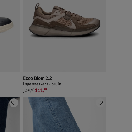
Ecco Biom 2.2
Lage sneakers - bruin
van € 159,99 voor € 111,99
111
,
99
159
,
99