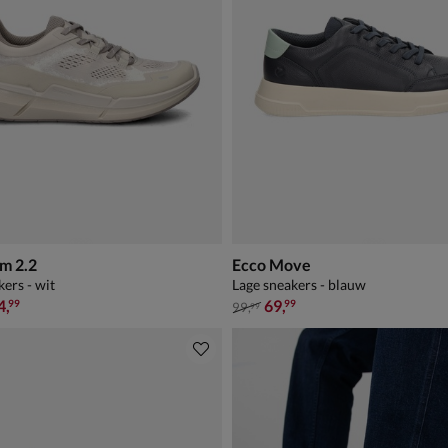
m 2.2
Ecco Move
kers - wit
Lage sneakers - blauw
9,99 voor € 104,99
van € 99,99 voor € 69,99
4
,
69
,
99
99
99
,
99