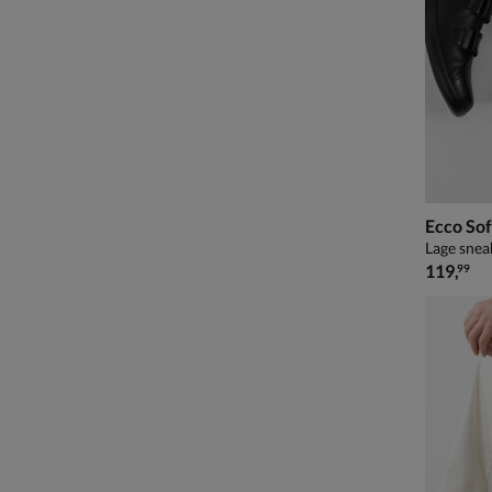
Ecco Sof
Lage snea
€ 119,99
119
,
99