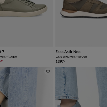
t 7
Ecco Astir Neo
kers - taupe
Lage sneakers - groen
9,99 voor € 97,99
€ 139,99
,
139
,
99
99