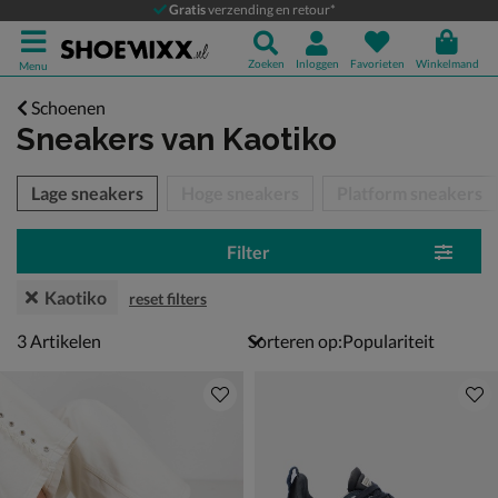
Gratis
verzending en retour*
Zoeken
Inloggen
Favorieten
Winkelmand
Menu
Schoenen
Sneakers
van Kaotiko
tegorieën over
Lage sneakers
Hoge sneakers
Platform sneakers
Filter
Kaotiko
reset filters
3 artikelen
3
Artikelen
Sorteren op: