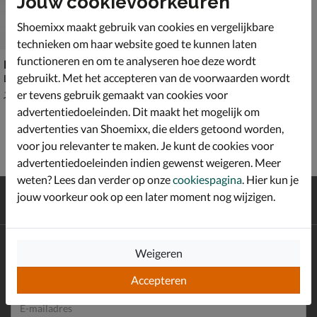
Jouw cookievoorkeuren
Shoemixx maakt gebruik van cookies en vergelijkbare
technieken om haar website goed te kunnen laten
functioneren en om te analyseren hoe deze wordt
Kaotiko Vancouver
gebruikt. Met het accepteren van de voorwaarden wordt
Lage sneakers - blauw
van € 119,99 voor € 83,99
83
,
99
er tevens gebruik gemaakt van cookies voor
119
,
99
advertentiedoeleinden. Dit maakt het mogelijk om
advertenties van Shoemixx, die elders getoond worden,
voor jou relevanter te maken. Je kunt de cookies voor
advertentiedoeleinden indien gewenst weigeren. Meer
weten? Lees dan verder op onze
cookiespagina
. Hier kun je
Gratis
verzending en retour*
jouw voorkeur ook op een later moment nog wijzigen.
Achteraf
betalen
Altijd op de hoogte zijn?
Weigeren
Schrijf je in voor de Shoemixx nieuwsbrief en ontvang €10,-
*
welkomstkorting!
Accepteren