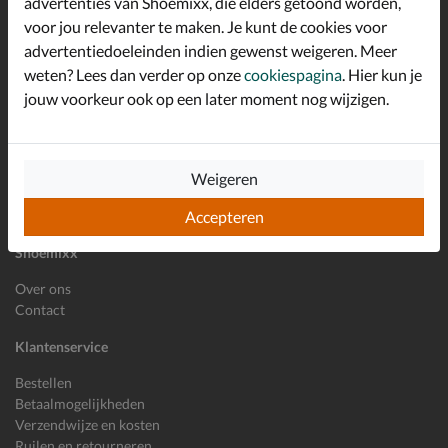
advertenties van Shoemixx, die elders getoond worden,
Schrijf je in voor de Shoemixx nieuwsbrief en ontvang €10,-
voor jou relevanter te maken. Je kunt de cookies voor
*
welkomstkorting!
advertentiedoeleinden indien gewenst weigeren. Meer
weten? Lees dan verder op onze
cookiespagina
. Hier kun je
jouw voorkeur ook op een later moment nog wijzigen.
E-mailadres
Inschrijven
Wil je ons volgen?
Weigeren
Accepteren
Shoemixx
Over ons
Contact
Klantenservice
Bestellen
Betaalmogelijkheden
Verzendwijze en kosten
Ruilen en retourneren