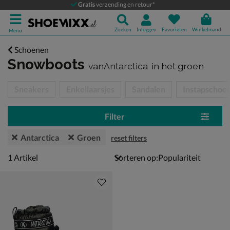
Gratis
verzending en retour*
Zoeken
Inloggen
Favorieten
Winkelmand
Menu
Schoenen
Snowboots
vanAntarctica
in het groen
tegorieën over
Sneakers
Enkellaarsjes
Sandalen
Instapschoe
Filter
Antarctica
Groen
reset filters
1 artikel
1
Artikel
Sorteren op: