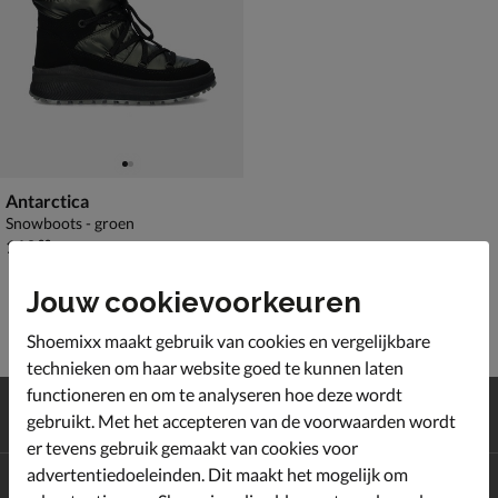
Antarctica
Snowboots - groen
€ 119,99
119
,
99
Jouw cookievoorkeuren
Shoemixx maakt gebruik van cookies en vergelijkbare
technieken om haar website goed te kunnen laten
functioneren en om te analyseren hoe deze wordt
Gratis
verzending en retour*
gebruikt. Met het accepteren van de voorwaarden wordt
Achteraf
betalen
er tevens gebruik gemaakt van cookies voor
advertentiedoeleinden. Dit maakt het mogelijk om
Altijd op de hoogte zijn?