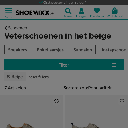
Gratis
verzending en retour*
Zoeken
Inloggen
Favorieten
Winkelmand
Menu
Schoenen
Veterschoenen
in het beige
tegorieën over
Sneakers
Enkellaarsjes
Sandalen
Instapschoe
Filter
Beige
reset filters
7 artikelen
7
Artikelen
Sorteren op: