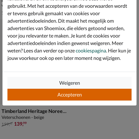
gebruikt. Met het accepteren van de voorwaarden wordt
Veterboots - beige
Veterboots - beige
€ 159,99
van € 159,99 voor € 111,99
159
,
111
,
99
99
er tevens gebruik gemaakt van cookies voor
159
,
99
advertentiedoeleinden. Dit maakt het mogelijk om
advertenties van Shoemixx, die elders getoond worden,
voor jou relevanter te maken. Je kunt de cookies voor
advertentiedoeleinden indien gewenst weigeren. Meer
weten? Lees dan verder op onze
cookiespagina
. Hier kun je
jouw voorkeur ook op een later moment nog wijzigen.
Weigeren
Accepteren
Timberland Heritage Noreen 3-Eye Lug
Veterschoenen - beige
van € 199,99 voor € 139,99
139
,
99
199
,
99