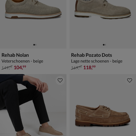
Rehab Nolan
Rehab Pozato Dots
Veterschoenen - beige
Lage nette schoenen - beige
van € 149,99 voor € 104,99
van € 169,99 voor € 118,99
104
,
118
,
99
99
149
,
169
,
99
99