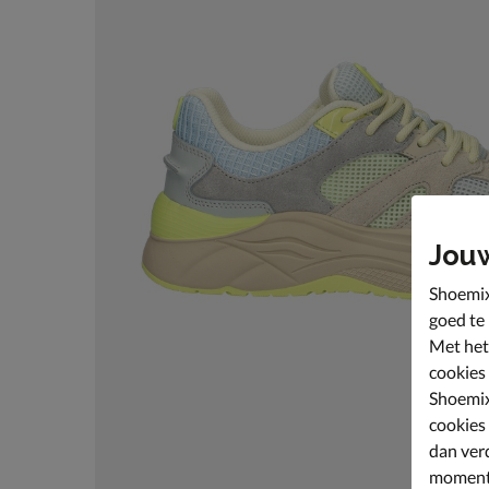
Jou
Shoemix
goed te
Met het
cookies
Shoemix
cookies
dan ver
moment 