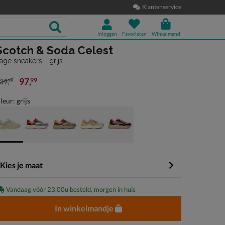
Klantenservice
Inloggen
Favorieten
Winkelmand
Scotch & Soda Celest
age sneakers - grijs
97
,
99
39
,
99
an € 139,99 voor € 97,99
leur: grijs
Kies je maat
Vandaag vóór 23.00u besteld, morgen in huis
In winkelmandje