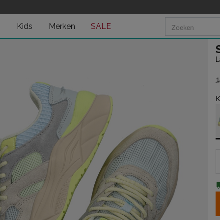
n
Kids
Merken
SALE
L
1
v
K