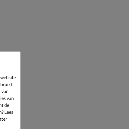
 website
bruikt.
t van
ies van
nt de
n? Lees
ater