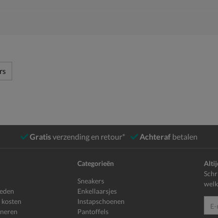
rs
Gratis
verzending en retour*
Achteraf
betalen
Categorieën
Alti
Schr
Sneakers
welk
heden
Enkellaarsjes
 kosten
Instapschoenen
E-mailadr
rneren
Pantoffels