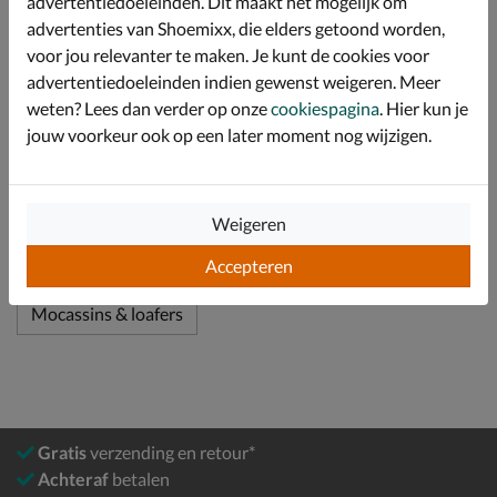
advertentiedoeleinden. Dit maakt het mogelijk om
advertenties van Shoemixx, die elders getoond worden,
Afgewerkt met een gripvaste rubberen loopzool.
voor jou relevanter te maken. Je kunt de cookies voor
advertentiedoeleinden indien gewenst weigeren. Meer
Specificaties
weten? Lees dan verder op onze
cookiespagina
. Hier kun je
jouw voorkeur ook op een later moment nog wijzigen.
Over Sebago
Bekijk meer
Weigeren
Accepteren
Heren
Schoenen
Instapschoenen
Mocassins & loafers
Gratis
verzending en retour*
Achteraf
betalen