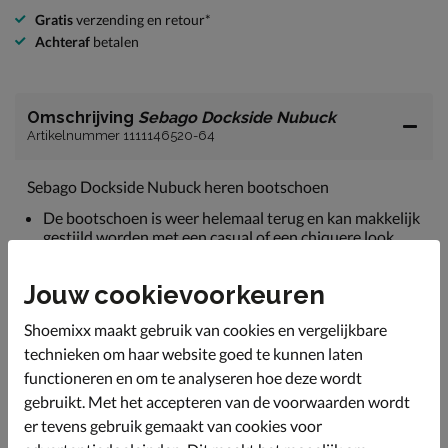
Gratis
verzending en retour*
Achteraf
betalen
Omschrijving
Sebago Dockside Nubuck
Artikelnummer 1111146520-64
Sebago Dockside Nubuck heren bootschoen
De bootschoen is weer helemaal terug en kan makkelijk
gestijld worden met een casual of een chiquere look.
Uitgevoerd in gewaxt leer. Dit leer is stevig, maar loopt
met dragen naar de voet en neemt de ideale pasvorm
Jouw cookievoorkeuren
aan.
Shoemixx maakt gebruik van cookies en vergelijkbare
Gevoerd met suède. Deze leersoort heeft een goed
technieken om haar website goed te kunnen laten
ademend vermogen en is hierdoor bevorderend voor
het voetklimaat.
functioneren en om te analyseren hoe deze wordt
gebruikt. Met het accepteren van de voorwaarden wordt
Voorzien van een leren voetbed met lichte
ondersteuning. Het leer draagt bij aan een goede
er tevens gebruik gemaakt van cookies voor
vocht- en warmteregulatie.