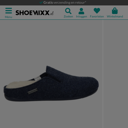
Shepherd Chris
Gratis
verzending en retour*
Pantoffels
Zoeken
Inloggen
Favorieten
Winkelmand
Menu
Product media galerij