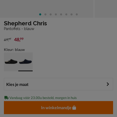
Shepherd Chris
Pantoffels - blauw
48
,
99
69
,
99
van € 69,99 voor € 48,99
Kleur: blauw
Vandaag vóór 23.00u besteld, morgen in huis
In winkelmandje