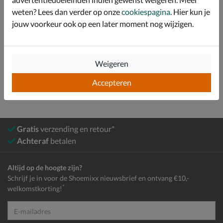
weten? Lees dan verder op onze
cookiespagina
. Hier kun je
Over Shepherd
jouw voorkeur ook op een later moment nog wijzigen.
Bekijk meer
Weigeren
Heren
Schoenen
Pantoffels
Accepteren
Gratis
verzending en retour*
Achteraf
betalen
Altijd op de hoogte zijn?
Schrijf je in voor de Shoemixx nieuwsbrief en ontvang €10,-
*
welkomstkorting!