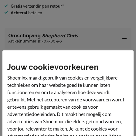
Gratis
verzending en retour*
Achteraf
betalen
Omschrijving
Shepherd Chris
Artikelnummer 19707580-50
Shepherd Chris heren pantoffel
Jouw cookievoorkeuren
Deze ontzettend comfortabele pantoffel met instap
model van Shepherd is een must voor dit najaar.
Shoemixx maakt gebruik van cookies en vergelijkbare
Het bovenwerk is uitgevoerd in textiel.
technieken om haar website goed te kunnen laten
De binnenkant is gemaakt van wol wat je voeten
functioneren en om te analyseren hoe deze wordt
heerlijk warm houdt tijdens de koudere dagen.
gebruikt. Met het accepteren van de voorwaarden wordt
Voorzien van een rubberen buitenzool voor een lichte
er tevens gebruik gemaakt van cookies voor
grip.
advertentiedoeleinden. Dit maakt het mogelijk om
advertenties van Shoemixx, die elders getoond worden,
voor jou relevanter te maken. Je kunt de cookies voor
Specificaties
advertentiedoeleinden indien gewenst weigeren. Meer