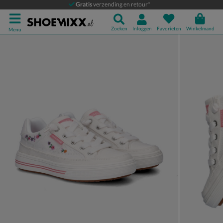
Skechers Arcade
Gratis
verzending en retour*
Lage sneakers
Zoeken
Inloggen
Favorieten
Winkelmand
Menu
Product media galerij