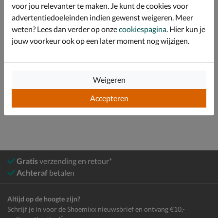
voor jou relevanter te maken. Je kunt de cookies voor
advertentiedoeleinden indien gewenst weigeren. Meer
Specificaties
weten? Lees dan verder op onze
cookiespagina
. Hier kun je
jouw voorkeur ook op een later moment nog wijzigen.
Over Skechers
Bekijk meer
Weigeren
Accepteren
Meisjes
Schoenen
Sneakers
Lage sneakers
Gratis
verzending en retour*
Achteraf
betalen
Altijd op de hoogte zijn?
Schrijf je in voor de Shoemixx nieuwsbrief en ontvang €10,-
*