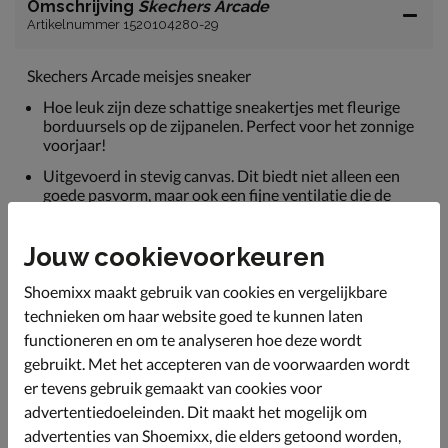
Omschrijving
Skechers Arcade
Artikelnummer 1520104280-29
Skechers Arcade meisjes sneaker
Hoe leuk zijn deze schattige sneakertjes met fleurige
borduursels op de zijpanelen. Perfect voor het zonnige
voorjaar!
Uitgevoerd in stevig canvas. Dit biedt niet alleen een
goede pasvorm, maar ook een fijne ventilatie die de
voeten koel houdt op warmere dagen.
Dankzij de textiele voering heeft de sneaker een zacht
Jouw cookievoorkeuren
draaggevoel, ideaal voor de gevoeligere kindervoetjes.
Ook zorgt de gewatteerde hielkap voor minder
Shoemixx maakt gebruik van cookies en vergelijkbare
wrijving.
technieken om haar website goed te kunnen laten
Het Air-Cooled Memoryfoam voetbed biedt
functioneren en om te analyseren hoe deze wordt
uitstekende demping en een snelle vocht- en warmte
gebruikt. Met het accepteren van de voorwaarden wordt
afvoer wat de voeten op aangename temperatuur
er tevens gebruik gemaakt van cookies voor
houdt.
advertentiedoeleinden. Dit maakt het mogelijk om
Afgewerkt met een schokabsorberende tussenzool wat
advertenties van Shoemixx, die elders getoond worden,
de sneaker ook na lang dragen comfortabel maakt.