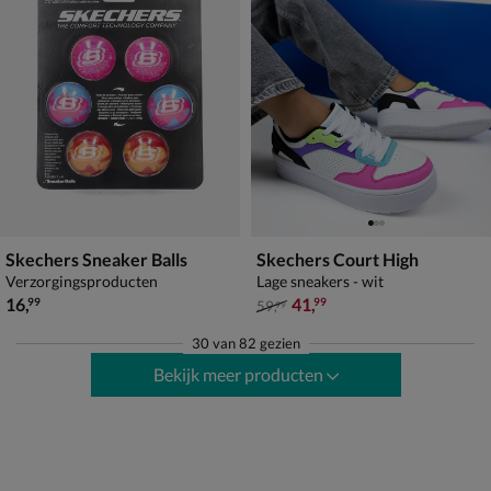
Skechers Sneaker Balls
Skechers Court High
Verzorgingsproducten
Lage sneakers - wit
€ 16,99
van € 59,99 voor € 41,99
16
,
41
,
99
99
59
,
99
30
van
82 gezien
Bekijk meer producten