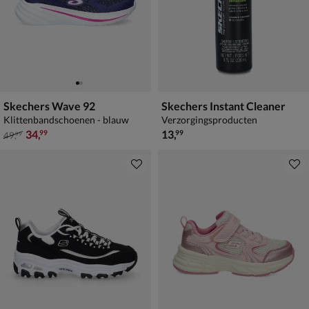
Skechers Wave 92
Skechers Instant Cleaner
Klittenbandschoenen - blauw
Verzorgingsproducten
van € 49,99 voor € 34,99
€ 13,99
34
,
13
,
99
99
49
,
99