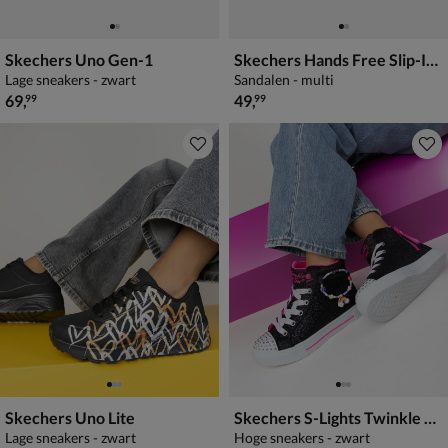
Skechers Uno Gen-1
Skechers Hands Free Slip-Ins Go Walk Flex
Lage sneakers - zwart
Sandalen - multi
€ 69,99
€ 49,99
69
,
49
,
99
99
Skechers Uno Lite
Skechers S-Lights Twinkle Charms Bestie
Lage sneakers - zwart
Hoge sneakers - zwart