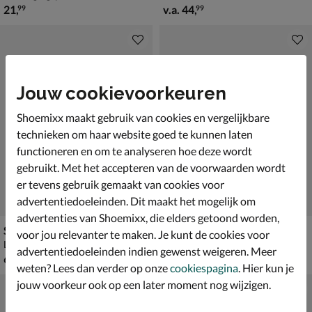
€ 21,99
vanaf € 44,99
21
,
v.a.
44
,
99
99
Jouw cookievoorkeuren
Shoemixx maakt gebruik van cookies en vergelijkbare
technieken om haar website goed te kunnen laten
functioneren en om te analyseren hoe deze wordt
gebruikt. Met het accepteren van de voorwaarden wordt
er tevens gebruik gemaakt van cookies voor
advertentiedoeleinden. Dit maakt het mogelijk om
advertenties van Shoemixx, die elders getoond worden,
Skechers Uno Gen 1
Skechers D'Lites Pretty
voor jou relevanter te maken. Je kunt de cookies voor
Lage sneakers - zilver
Lage sneakers - roze
advertentiedoeleinden indien gewenst weigeren. Meer
€ 69,99
€ 69,99
69
,
69
,
99
99
weten? Lees dan verder op onze
cookiespagina
. Hier kun je
jouw voorkeur ook op een later moment nog wijzigen.