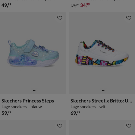
€ 49,99
van € 49,99 voor € 34,99
49
,
34
,
99
99
49
,
99
Skechers Princess Steps
Skechers Street x Britto: UNO Lite - Britto Landscape
Lage sneakers - blauw
Lage sneakers - wit
€ 59,99
€ 69,99
59
,
69
,
99
99