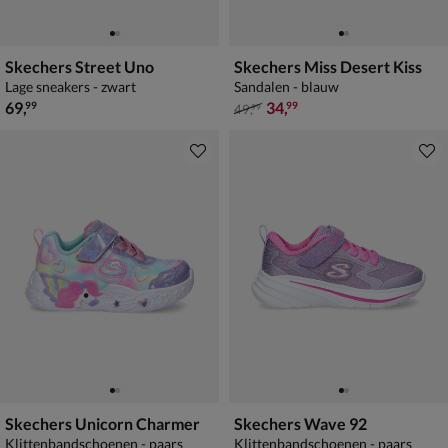
Skechers Street Uno
Skechers Miss Desert Kiss
Lage sneakers - zwart
Sandalen - blauw
€ 69,99
van € 49,99 voor € 34,99
69
,
34
,
99
99
49
,
99
Skechers Unicorn Charmer
Skechers Wave 92
Klittenbandschoenen - paars
Klittenbandschoenen - paars