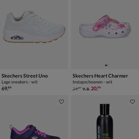
Skechers Street Uno
Skechers Heart Charmer
Lage sneakers - wit
Instapschoenen - wit
€ 69,99
van € 34,99 vanaf € 20,99
69
,
v.a.
20
,
99
99
34
,
99