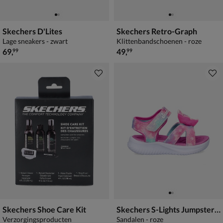
Skechers D'Lites
Skechers Retro-Graph
Lage sneakers - zwart
Klittenbandschoenen - roze
€ 69,99
€ 49,99
69
,
49
,
99
99
Skechers Shoe Care Kit
Skechers S-Lights Jumpster Butterfly Brites
Verzorgingsproducten
Sandalen - roze