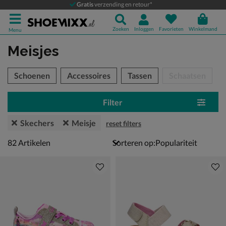
Gratis
verzending en retour*
Zoeken
Inloggen
Favorieten
Winkelmand
Menu
Meisjes
tegorieën over
Schoenen
Accessoires
Tassen
Schaatsen
Filter
Skechers
Meisje
reset filters
82 artikelen
82
Artikelen
Sorteren op: