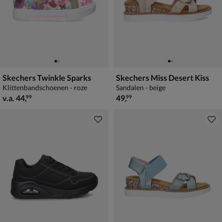
Skechers Twinkle Sparks
Skechers Miss Desert Kiss
Klittenbandschoenen - roze
Sandalen - beige
vanaf € 44,99
€ 49,99
v.a.
44
,
49
,
99
99