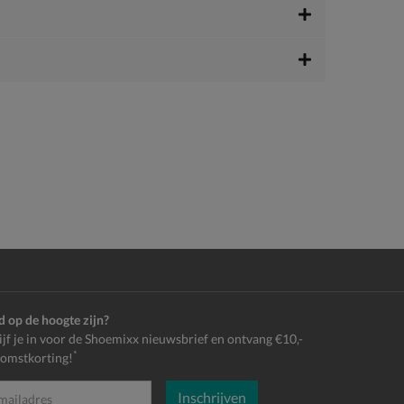
jd op de hoogte zijn?
ijf je in voor de Shoemixx nieuwsbrief en ontvang €10,-
*
omstkorting!
Inschrijven
es