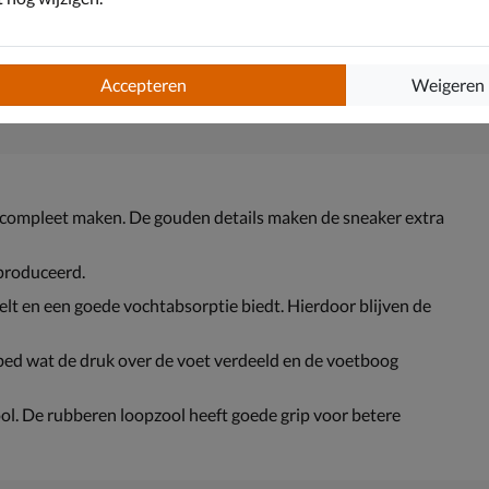
Accepteren
Weigeren
t compleet maken. De gouden details maken de sneaker extra
eproduceerd.
lt en een goede vochtabsorptie biedt. Hierdoor blijven de
ed wat de druk over de voet verdeeld en de voetboog
. De rubberen loopzool heeft goede grip voor betere