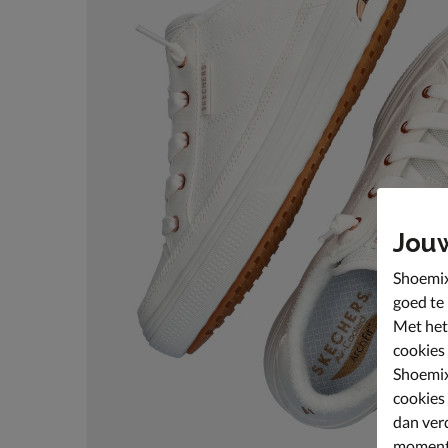
Jou
Shoemix
goed te
Met het
cookies
Shoemix
cookies
dan ver
moment 