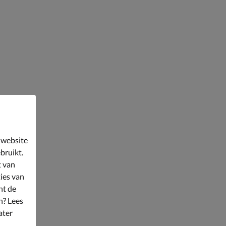
 website
bruikt.
t van
ies van
nt de
n? Lees
ater