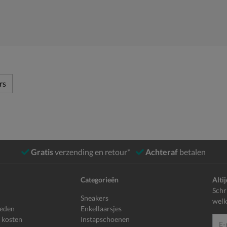
rs
Gratis
verzending en retour*
Achteraf
betalen
Categorieën
Alti
Schr
Sneakers
welk
heden
Enkellaarsjes
 kosten
Instapschoenen
E-mailadr