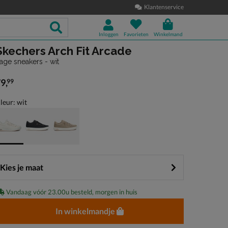
Klantenservice
Inloggen
Favorieten
Winkelmand
Skechers Arch Fit Arcade
age sneakers - wit
79
,
99
 79,99
leur: wit
Kies je maat
Vandaag vóór 23.00u besteld, morgen in huis
In winkelmandje