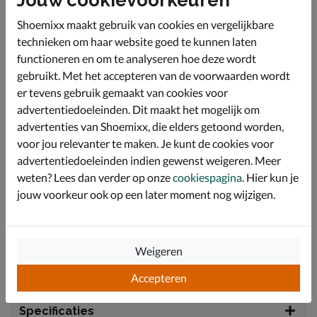
zorgt voor een comfortabele pasvorm gedurende de
hele dag.
Shoemixx maakt gebruik van cookies en vergelijkbare
technieken om haar website goed te kunnen laten
De binnenvoering is gemaakt van zacht textiel dat
functioneren en om te analyseren hoe deze wordt
heerlijk comfortabel aanvoelt en wrijving langs de voet
minimaliseert. Dit materiaal draagt bij aan een gezond
gebruikt. Met het accepteren van de voorwaarden wordt
binnenklimaat in de schoen en zorgt voor een
er tevens gebruik gemaakt van cookies voor
aangename ervaring, zelfs bij langdurig dragen.
advertentiedoeleinden. Dit maakt het mogelijk om
Uitgerust met het gepatenteerde Arch Fit voetbed.
advertenties van Shoemixx, die elders getoond worden,
Deze biedt door podotherapeuten gecertificeerde
voor jou relevanter te maken. Je kunt de cookies voor
ondersteuning van de voetboog en vermindert
advertentiedoeleinden indien gewenst weigeren. Meer
schokken tijdens het lopen. Dit voetbed is ontworpen
om het gewicht gelijkmatig te verdelen en vormt zich
weten? Lees dan verder op onze
cookiespagina
. Hier kun je
naar uw voet voor persoonlijke ondersteuning.
jouw voorkeur ook op een later moment nog wijzigen.
De buitenzool van duurzaam rubber is voorzien van
een Glide-Step ontwerp dat zorgt voor een natuurlijke
afwikkeling bij elke stap. Deze geometrische zool biedt
Weigeren
uitstekende grip en stabiliteit, terwijl de holle
kussentjes zorgen voor een zachte landing.
Accepteren
Specificaties