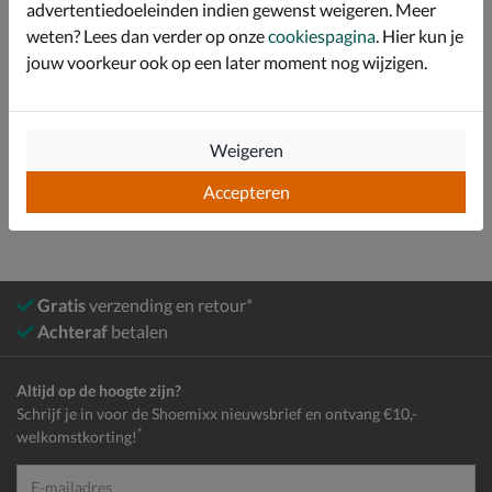
advertentiedoeleinden indien gewenst weigeren. Meer
Over Skechers
weten? Lees dan verder op onze
cookiespagina
. Hier kun je
Bekijk meer
jouw voorkeur ook op een later moment nog wijzigen.
Meisjes
Schoenen
Instapschoenen
Weigeren
Klittenbandschoenen
Accepteren
Gratis
verzending en retour*
Achteraf
betalen
Altijd op de hoogte zijn?
Schrijf je in voor de Shoemixx nieuwsbrief en ontvang €10,-
*
welkomstkorting!