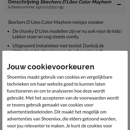
Omschrijving
Skechers D'Lites Color Mayhem
Artikelnummer 1520102650-99
Skechers D'Lites Color Mayhem meisjes sneaker
De chunky D'Lites modellen zijn er nu ook voor de kids!
Lekker stoer en nog steeds comfy.
Uitgevoerd imitatieleer met textiel. Dankzij de
klittenbandsluiting kunnen de schoentjes zelf
aangetrokken worden.
Jouw cookievoorkeuren
Gevoerd met textiel. De gewatteerde hielkap draagt bij
aan een zacht draaggevoel en minder wrijving.
Shoemixx maakt gebruik van cookies en vergelijkbare
Voorzien van een memoryfoam-voetbed wat heelrijke
technieken om haar website goed te kunnen laten
demping geeft en de voeten droog en fris houdt.
functioneren en om te analyseren hoe deze wordt
Afgewerkt met een schokabsorberende tussenzool en
gebruikt. Met het accepteren van de voorwaarden wordt
chunky loopzool.
er tevens gebruik gemaakt van cookies voor
advertentiedoeleinden. Dit maakt het mogelijk om
advertenties van Shoemixx, die elders getoond worden,
Specificaties
voor jou relevanter te maken. Je kunt de cookies voor