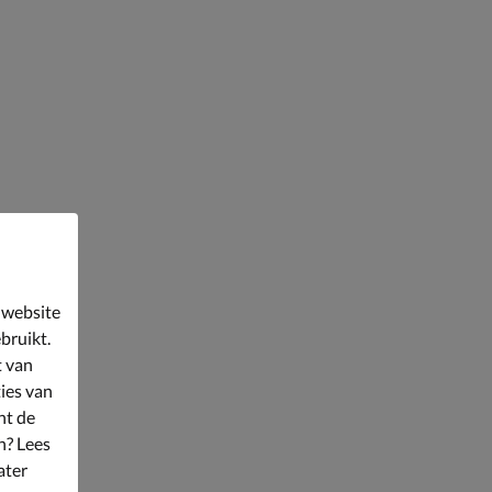
 website
bruikt.
t van
ies van
nt de
n? Lees
ater