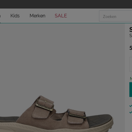
n
Kids
Merken
SALE
S
€
M