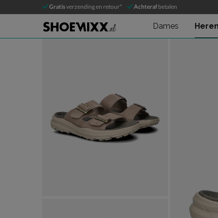
Skechers Delano
Gratis
verzending en retour*
Achteraf
betalen
Slippers
Dames
Here
Product media galerij