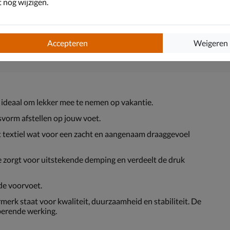
nog wijzigen.
Accepteren
Weigeren
s ideaal om lekker mee te nemen op vakantie.
svorm afstellen op jouw voet.
t textiel wat voor een zacht en aangenaam draaggevoel
zorgt voor uitstekende demping en verdeelt de druk
de voorvoet.
erk staat voor kwaliteit, duurzaamheid en stabiliteit. De
berende werking.