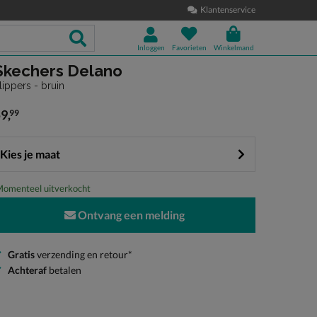
Klantenservice
Inloggen
Favorieten
Winkelmand
Skechers Delano
lippers - bruin
59
,
99
 59,99
Kies je maat
omenteel uitverkocht
Ontvang een melding
Gratis
verzending en retour*
Achteraf
betalen