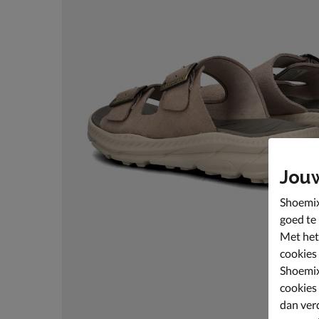
Jou
Shoemix
goed te
Met het
cookies
Shoemix
cookies
dan ver