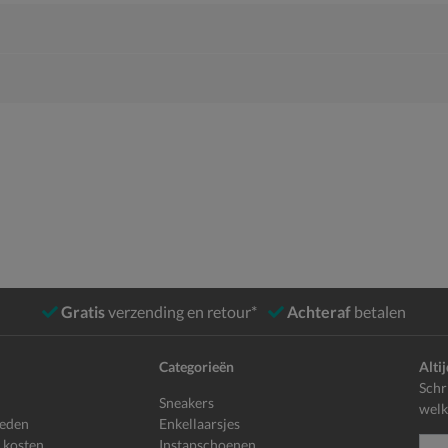
Gratis
verzending en retour*
Achteraf
betalen
Categorieën
Alti
Schr
Sneakers
welk
heden
Enkellaarsjes
 kosten
Instapschoenen