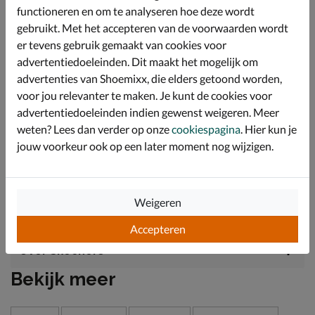
Dankzij de ingebouwde schoenlepel en dikke heel
functioneren en om te analyseren hoe deze wordt
pillow wordt deze innovatieve Hands Free Slip-Ins
gebruikt. Met het accepteren van de voorwaarden wordt
mogelijk gemaakt.
er tevens gebruik gemaakt van cookies voor
Voorzien van Skechers' Arch Fit-voetbed met Air-
advertentiedoeleinden. Dit maakt het mogelijk om
Cooled technologie voor een goede warmte- en
advertenties van Shoemixx, die elders getoond worden,
vochtregulatie. Het Arch Fit-voetbed is ontwikkeld op
basis van 120.000 voetscans en biedt bij iedere stap de
voor jou relevanter te maken. Je kunt de cookies voor
juiste ondersteuning en demping.
advertentiedoeleinden indien gewenst weigeren. Meer
weten? Lees dan verder op onze
cookiespagina
. Hier kun je
Afgewerkt met de Glide-Step zool die een natuurlijk
overgang van landing tot afzet garandeert, waardoor je
jouw voorkeur ook op een later moment nog wijzigen.
kunt profiteren van een goed momentum wat je ritme
in balans houdt.
Weigeren
Specificaties
Accepteren
Over Skechers
Bekijk meer