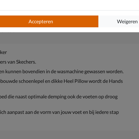
Accepteren
Weigeren
Contour
aker
ers van Skechers.
oenen kunnen bovendien in de wasmachine gewassen worden.
gebouwde schoenlepel en dikke Heel Pillow wordt de Hands
ed die naast optimale demping ook de voeten op droog
ch aanpast aan de vorm van jouw voet en bij iedere stap