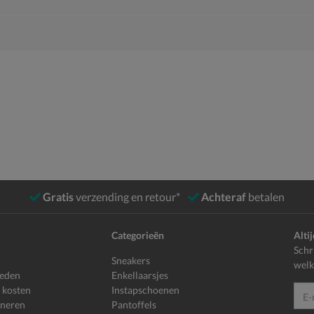
Gratis
verzending en retour*
Achteraf
betalen
Categorieën
Alti
Schr
Sneakers
welk
heden
Enkellaarsjes
 kosten
Instapschoenen
E-mailadr
rneren
Pantoffels