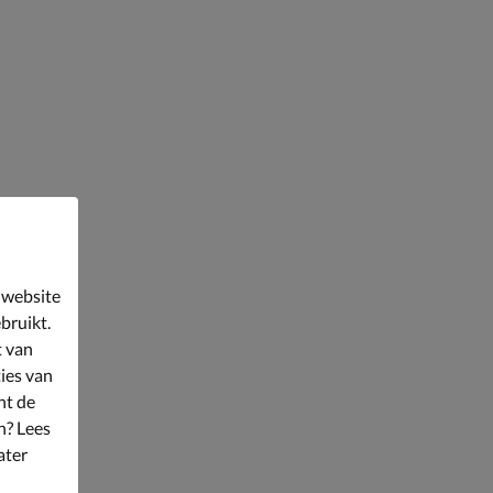
 website
bruikt.
t van
ies van
nt de
n? Lees
ater