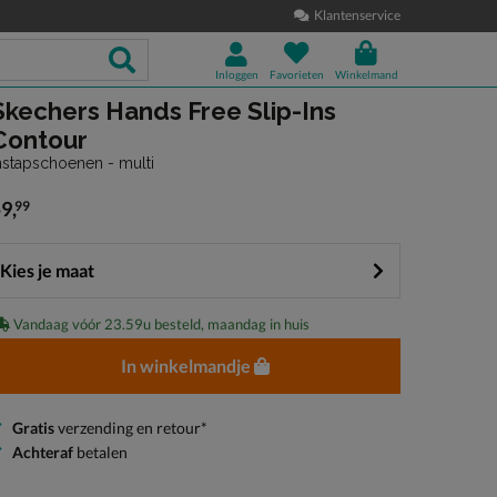
Klantenservice
Inloggen
Favorieten
Winkelmand
Skechers Hands Free Slip-Ins
Contour
nstapschoenen - multi
59
,
99
 59,99
Kies je maat
Vandaag vóór 23.59u besteld, maandag in huis
In winkelmandje
Gratis
verzending en retour*
Achteraf
betalen