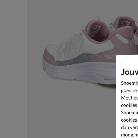
Jou
Shoemix
goed te
Met het
cookies
Shoemix
cookies
dan ver
moment 