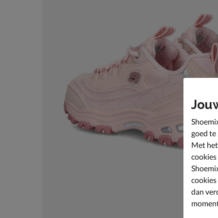
Jou
Shoemix
goed te
Met het
cookies
Shoemix
cookies
dan ver
moment 