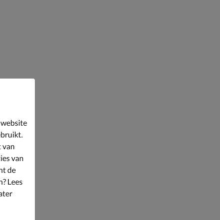
 website
bruikt.
t van
ies van
nt de
n? Lees
ater