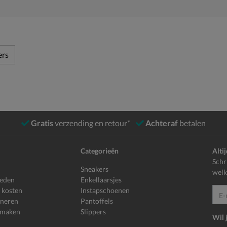
ers
Gratis
verzending en retour*
Achteraf
betalen
Categorieën
Alti
Schr
Sneakers
welk
heden
Enkellaarsjes
 kosten
Instapschoenen
E-mailadr
rneren
Pantoffels
 maken
Slippers
Wil 