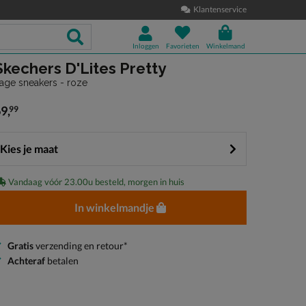
Klantenservice
Inloggen
Favorieten
Winkelmand
Skechers D'Lites Pretty
age sneakers - roze
69
,
99
 69,99
Kies je maat
Vandaag vóór 23.00u besteld, morgen in huis
In winkelmandje
Gratis
verzending en retour*
Achteraf
betalen