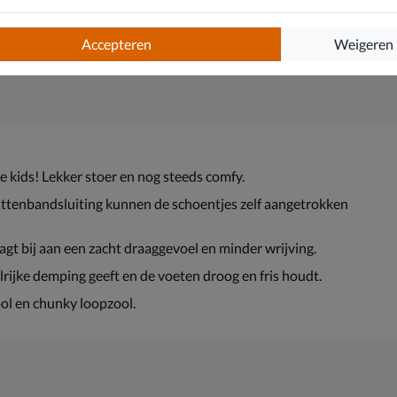
Accepteren
Weigeren
e kids! Lekker stoer en nog steeds comfy.
klittenbandsluiting kunnen de schoentjes zelf aangetrokken
gt bij aan een zacht draaggevoel en minder wrijving.
jke demping geeft en de voeten droog en fris houdt.
l en chunky loopzool.