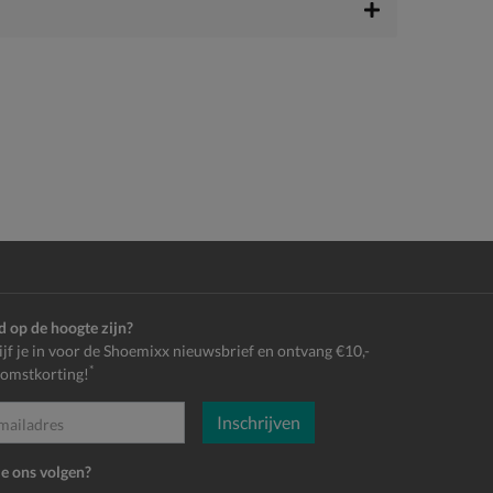
jd op de hoogte zijn?
ijf je in voor de Shoemixx nieuwsbrief en ontvang €10,-
*
omstkorting!
Inschrijven
es
je ons volgen?