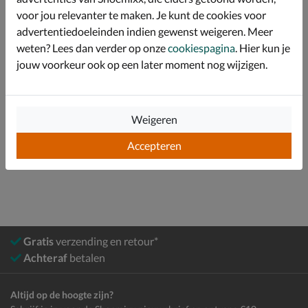
voor jou relevanter te maken. Je kunt de cookies voor
Specificaties
advertentiedoeleinden indien gewenst weigeren. Meer
weten? Lees dan verder op onze
cookiespagina
. Hier kun je
Over Skechers
jouw voorkeur ook op een later moment nog wijzigen.
Bekijk meer
Weigeren
Jongens
Schoenen
Instapschoenen
Accepteren
Klittenbandschoenen
Gratis
verzending en retour*
Achteraf
betalen
Altijd op de hoogte zijn?