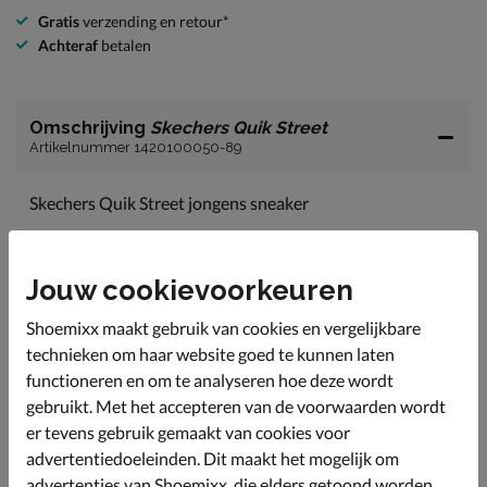
Gratis
verzending en retour*
Achteraf
betalen
Omschrijving
Skechers Quik Street
Artikelnummer 1420100050-89
Skechers Quik Street jongens sneaker
Een stoere sneaker die je makkelijk zelf aan en uit kan
trekken door de klittenband sluiting.
Jouw cookievoorkeuren
Uitgevoerd in kunstleer met perforatie op de neus voor
betere ventilatie.
Shoemixx maakt gebruik van cookies en vergelijkbare
De binnenkant van de sneaker is van zacht textiel zodat
technieken om haar website goed te kunnen laten
je voeten de hele dag comfortabel zitten.
functioneren en om te analyseren hoe deze wordt
Het voetbed heeft een air cooled memory foam laag
gebruikt. Met het accepteren van de voorwaarden wordt
wat zorgt voor een fijne demping.
er tevens gebruik gemaakt van cookies voor
Voorzien van een rubberen loopzool.
advertentiedoeleinden. Dit maakt het mogelijk om
advertenties van Shoemixx, die elders getoond worden,