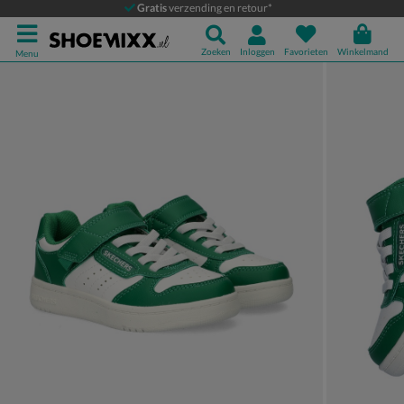
Skechers Quik Street
Gratis
verzending en retour*
Klittenbandschoenen
Zoeken
Inloggen
Favorieten
Winkelmand
Menu
Product media galerij