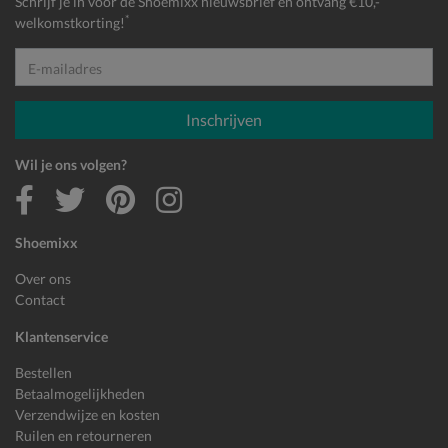
Schrijf je in voor de Shoemixx nieuwsbrief en ontvang €10,-
*
welkomstkorting!
E-mailadres
Inschrijven
Wil je ons volgen?
Shoemixx
Over ons
Contact
Klantenservice
Bestellen
Betaalmogelijkheden
Verzendwijze en kosten
Ruilen en retourneren