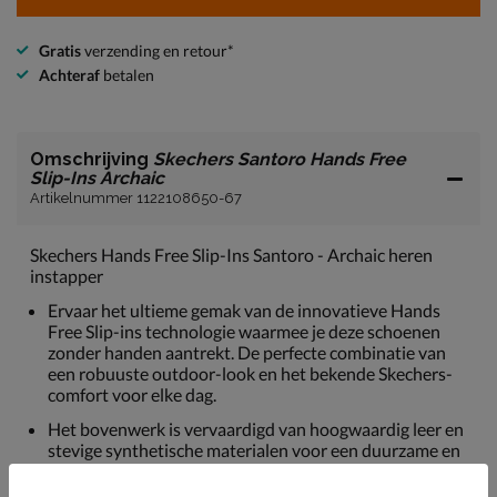
Gratis
verzending en retour*
Achteraf
betalen
Omschrijving
Skechers Santoro Hands Free
Slip-Ins Archaic
Artikelnummer 1122108650-67
Skechers Hands Free Slip-Ins Santoro - Archaic heren
instapper
Ervaar het ultieme gemak van de innovatieve Hands
Free Slip-ins technologie waarmee je deze schoenen
zonder handen aantrekt. De perfecte combinatie van
een robuuste outdoor-look en het bekende Skechers-
comfort voor elke dag.
Het bovenwerk is vervaardigd van hoogwaardig leer en
stevige synthetische materialen voor een duurzame en
stoere afwerking. Deze combinatie biedt uitstekende
bescherming en stevigheid tijdens al je wandelingen.