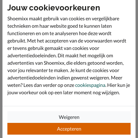
Jouw cookievoorkeuren
De binnenzijde is bekleed met zacht textiel dat zorgt
voor een comfortabel en ademend klimaat rondom de
Shoemixx maakt gebruik van cookies en vergelijkbare
voet. De ingebouwde schoenlepel en dikke Heel Pillow
technieken om haar website goed te kunnen laten
maken de innovatieve Hands Free Slip-In technologie
mogelijk.
functioneren en om te analyseren hoe deze wordt
gebruikt. Met het accepteren van de voorwaarden wordt
Het Air-Cooled Memory Foam voetbed biedt directe
demping en vormt zich naar de contouren van je voet
er tevens gebruik gemaakt van cookies voor
voor een persoonlijke pasvorm. De toevoeging van
advertentiedoeleinden. Dit maakt het mogelijk om
houtskool in de zool helpt effectief om nare geurtjes te
advertenties van Shoemixx, die elders getoond worden,
neutraliseren en je voeten fris te houden.
voor jou relevanter te maken. Je kunt de cookies voor
De Goodyear® Performance buitenzool levert
advertentiedoeleinden indien gewenst weigeren. Meer
superieure tractie, stabiliteit en duurzaamheid op
weten? Lees dan verder op onze
cookiespagina
. Hier kun je
verschillende ondergronden. Dit hoogwaardige rubber
zorgt voor een veilige grip, ongeacht het terrein of de
jouw voorkeur ook op een later moment nog wijzigen.
weersomstandigheden.
De exclusieve Heel Pillow houdt je voet stevig op zijn
plek, terwijl de Relaxed Fit® zorgt voor extra ruimte en
Weigeren
comfort bij de tenen. Daarnaast biedt de Memory Arch
ondersteuning specifiek gericht op de voetboog voor
Accepteren
een optimale loopervaring.