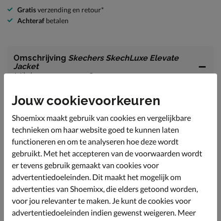
Gratis
verzending en retour*
Achteraf
betalen
Omschrijving
Skechers SkechLuxe Elevate
Jacket
Artikelnummer 2222100180-20
Jouw cookievoorkeuren
Skechers SkechLuxe Elevate Jacket dames vest
Een comfortabel luchtig vest voor vrije tijd of tijdens je
Shoemixx maakt gebruik van cookies en vergelijkbare
work-out!
technieken om haar website goed te kunnen laten
Gemaakt van 53% viscose 39% polyester en 8%
functioneren en om te analyseren hoe deze wordt
elastaan.
gebruikt. Met het accepteren van de voorwaarden wordt
er tevens gebruik gemaakt van cookies voor
Het rugpand van maat M is 51 cm.
advertentiedoeleinden. Dit maakt het mogelijk om
advertenties van Shoemixx, die elders getoond worden,
Specificaties
voor jou relevanter te maken. Je kunt de cookies voor
advertentiedoeleinden indien gewenst weigeren. Meer