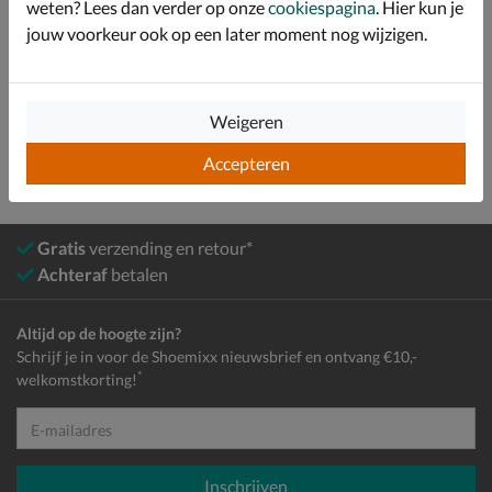
Over Skechers
weten? Lees dan verder op onze
cookiespagina
. Hier kun je
jouw voorkeur ook op een later moment nog wijzigen.
Bekijk meer
Dames
Kleding
Truien en vesten
Weigeren
Accepteren
Gratis
verzending en retour*
Achteraf
betalen
Altijd op de hoogte zijn?
Schrijf je in voor de Shoemixx nieuwsbrief en ontvang €10,-
*
welkomstkorting!
E-mailadres
Inschrijven