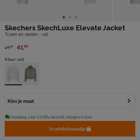
Skechers SkechLuxe Elevate Jacket
Truien en vesten - wit
41
,
99
69
,
99
van € 69,99 voor € 41,99
Kleur: wit
Vandaag vóór 23.00u besteld, morgen in huis
In winkelmandje