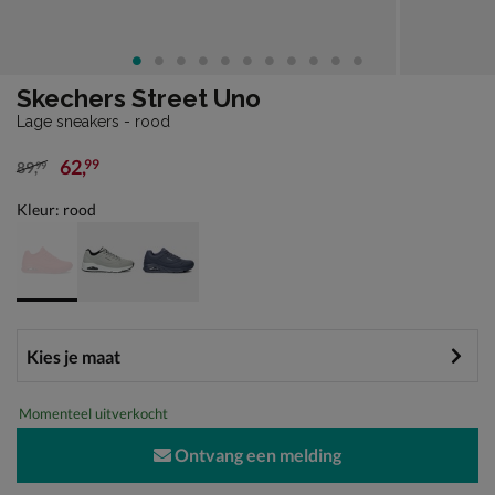
Skechers Street Uno
Lage sneakers - rood
62
,
99
89
,
99
van € 89,99 voor € 62,99
Kleur: rood
Momenteel uitverkocht
Ontvang een melding