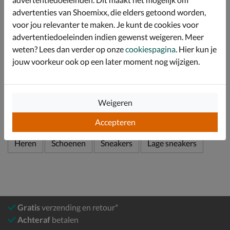
advertenties van Shoemixx, die elders getoond worden,
Afgewerkt met een SkechAir-loopzool. De luchtkamers
in de tussenzool werken schokabsorberend waardoor
voor jou relevanter te maken. Je kunt de cookies voor
je de hele dag comfortabel loopt.
advertentiedoeleinden indien gewenst weigeren. Meer
weten? Lees dan verder op onze
cookiespagina
. Hier kun je
jouw voorkeur ook op een later moment nog wijzigen.
Specificaties
Over Skechers
Weigeren
Bekijk meer
Accepteren
Heren
Schoenen
Sneakers
Lage sneakers
Gratis
verzending en retour*
Achteraf
betalen