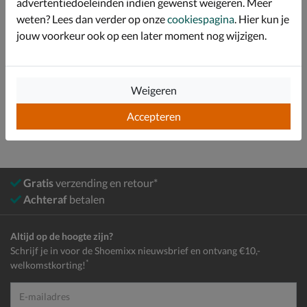
advertentiedoeleinden indien gewenst weigeren. Meer
weten? Lees dan verder op onze
cookiespagina
. Hier kun je
Over Skechers
jouw voorkeur ook op een later moment nog wijzigen.
Bekijk meer
Weigeren
Kids
Tassen
Accepteren
Gratis
verzending en retour*
Achteraf
betalen
Altijd op de hoogte zijn?
Schrijf je in voor de Shoemixx nieuwsbrief en ontvang €10,-
*
welkomstkorting!