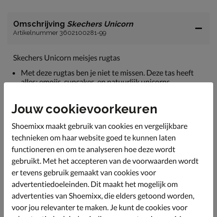
Omschrijving
Skechers Unicorn
Artikelnummer 3602100281-99
Skechers Unicorn meisjes rugtas
Met deze rugtas ben je niet te missen. Deze tas heeft
alles: emojis, cupcakes, en natuurlijk unicorns.
Uitgevoerd in synthetische materialen met
verschillende effecten. Met de holografische
Jouw cookievoorkeuren
achtergrond, reversible palletten en sterretjes verveel
jij je niet.
Shoemixx maakt gebruik van cookies en vergelijkbare
technieken om haar website goed te kunnen laten
Bestaat uit één groot vak met insteekvak voor je
huiswerk en een apart vak op de voorkant. De extra
functioneren en om te analyseren hoe deze wordt
padding zorgt ervoor dat je spulletjes goed beschermd
gebruikt. Met het accepteren van de voorwaarden wordt
zijn.
er tevens gebruik gemaakt van cookies voor
Afmetingen: 39x27x9 cm.
advertentiedoeleinden. Dit maakt het mogelijk om
advertenties van Shoemixx, die elders getoond worden,
voor jou relevanter te maken. Je kunt de cookies voor
Specificaties