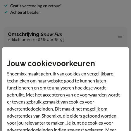
Gratis
verzending en retour*
Achteraf
betalen
Omschrijving
Snow Fun
Artikelnummer 1688100081-93
Snow Fun kinder snowboot.
Jouw cookievoorkeuren
Speel, spring en dans door de sneeuw met deze te
gekke snowboot van Snow Fun.
Shoemixx maakt gebruik van cookies en vergelijkbare
Uitgevoerd in textiel en synthetisch materiaal.
technieken om haar website goed te kunnen laten
De binnenkant is gevoerd met warm fake fur.
functioneren en om te analyseren hoe deze wordt
gebruikt. Met het accepteren van de voorwaarden wordt
Voorzien van een grove zool met profiel voor veel grip.
er tevens gebruik gemaakt van cookies voor
Voorzien van een ritssluiting.
advertentiedoeleinden. Dit maakt het mogelijk om
advertenties van Shoemixx, die elders getoond worden,
voor jou relevanter te maken. Je kunt de cookies voor
Specificaties
advertentiedoeleinden indien gewenst weigeren. Meer