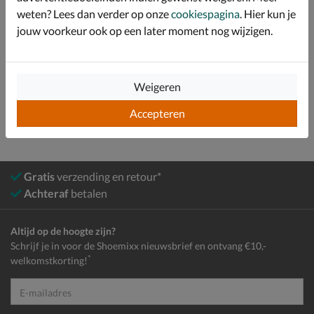
weten? Lees dan verder op onze
cookiespagina
. Hier kun je
Over Snow Fun
jouw voorkeur ook op een later moment nog wijzigen.
Bekijk meer
Weigeren
Kids
Schoenen
Snowboots
Accepteren
Gratis
verzending en retour*
Achteraf
betalen
Altijd op de hoogte zijn?
Schrijf je in voor de Shoemixx nieuwsbrief en ontvang €10,-
*
welkomstkorting!