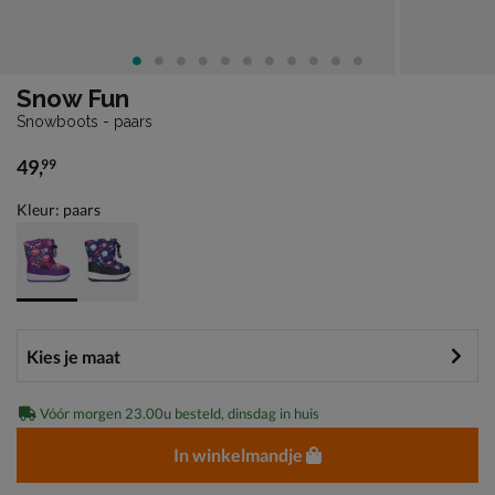
Snow Fun
Snowboots - paars
49
,
99
€ 49,99
Kleur: paars
Vóór morgen 23.00u besteld, dinsdag in huis
In winkelmandje