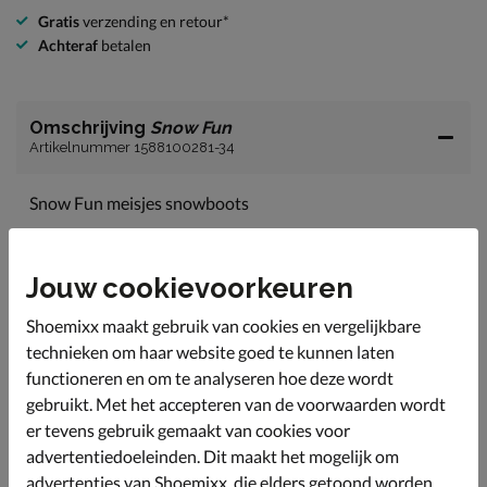
Gratis
verzending en retour*
Achteraf
betalen
Omschrijving
Snow Fun
Artikelnummer 1588100281-34
Snow Fun meisjes snowboots
Met deze vrolijke Snow Fun snowboots kun jij heerlijk
plezier maken in de sneeuw, zonder koude voeten te
krijgen.
Jouw cookievoorkeuren
Uitgevoerd in nylon. Met de rits trek je ze snel aan en
Shoemixx maakt gebruik van cookies en vergelijkbare
het trekkoord zorgt ervoor dat je sneeuw buiten de
technieken om haar website goed te kunnen laten
deur kunt houden.
functioneren en om te analyseren hoe deze wordt
Gevoerd met fake-fur. Dit voelt heerlijk zacht aan en
gebruikt. Met het accepteren van de voorwaarden wordt
houdt de voeten warm.
er tevens gebruik gemaakt van cookies voor
Ook het voetbed heeft een fake-fur upper wat de
advertentiedoeleinden. Dit maakt het mogelijk om
voetjes van alle kanten beschermt.
advertenties van Shoemixx, die elders getoond worden,