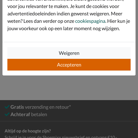
Afgewerkt met een stevige rubberen loopzool.
voor jou relevanter te maken. Je kunt de cookies voor
advertentiedoeleinden indien gewenst weigeren. Meer
weten? Lees dan verder op onze
cookiespagina
. Hier kun je
Specificaties
jouw voorkeur ook op een later moment nog wijzigen.
Over Snow Fun
Bekijk meer
Weigeren
Accepteren
Meisjes
Schoenen
Snowboots
Gratis
verzending en retour*
Achteraf
betalen
Altijd op de hoogte zijn?
Schrijf je in voor de Shoemixx nieuwsbrief en ontvang €10,-