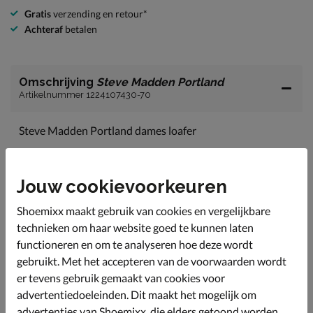
Gratis
verzending en retour*
Achteraf
betalen
Omschrijving
Steve Madden Portland
Artikelnummer 1224107430-70
Steve Madden Portland dames loafer
Maak van iedere een look een classy en stijlvol geheel
met deze loafers van Steve Madden.
Jouw cookievoorkeuren
Uitgevoerd in suède. Deze leersoort is soepel en vormt
zich mooi om de voet heen voor de ideale pasvorm.
Shoemixx maakt gebruik van cookies en vergelijkbare
Gevoerd met imitatieleer.
technieken om haar website goed te kunnen laten
Bevat een licht dempend voetbed wat het
functioneren en om te analyseren hoe deze wordt
draagcomfort vergroot.
gebruikt. Met het accepteren van de voorwaarden wordt
er tevens gebruik gemaakt van cookies voor
Afgewerkt met een gripvast rubberen loopzool die de
loafer een sportief tintje geeft.
advertentiedoeleinden. Dit maakt het mogelijk om
advertenties van Shoemixx, die elders getoond worden,