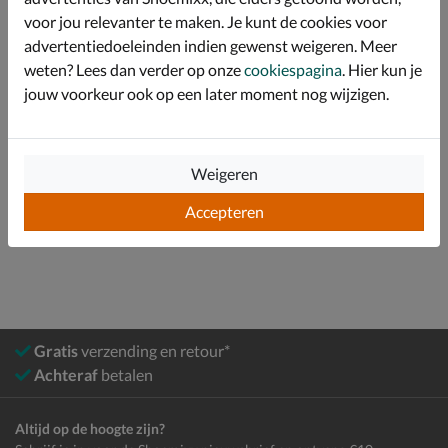
voor jou relevanter te maken. Je kunt de cookies voor
Specificaties
advertentiedoeleinden indien gewenst weigeren. Meer
weten? Lees dan verder op onze
cookiespagina
. Hier kun je
Over Steve Madden
jouw voorkeur ook op een later moment nog wijzigen.
Bekijk meer
Weigeren
Dames
Schoenen
Instapschoenen
Accepteren
Mocassins & loafers
Gratis
verzending en retour*
Achteraf
betalen
Altijd op de hoogte zijn?