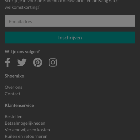
Schrijf je in voor de Shoemixx nieuwsbrief en ontvang €10,-
*
welkomstkorting!
E-mailadres
Inschrijven
Wil je ons volgen?
Shoemixx
Over ons
Contact
Klantenservice
Bestellen
Betaalmogelijkheden
Verzendwijze en kosten
Ruilen en retourneren