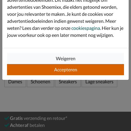
laat lopen.
advertenties van Shoemixx, die elders getoond worden,
Afgewerkt met een chunky zool van rubber wat de
voor jou relevanter te maken. Je kunt de cookies voor
sneaker zijn opvallende look geeft.
advertentiedoeleinden indien gewenst weigeren. Meer
weten? Lees dan verder op onze
cookiespagina
. Hier kun je
jouw voorkeur ook op een later moment nog wijzigen.
Specificaties
Over Steve Madden
Weigeren
Bekijk meer
Accepteren
Dames
Schoenen
Sneakers
Lage sneakers
Gratis
verzending en retour*
Achteraf
betalen