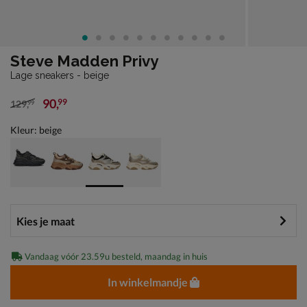
Steve Madden Privy
Lage sneakers - beige
90
,
99
129
,
99
van € 129,99 voor € 90,99
Kleur: beige
Vandaag vóór 23.59u besteld, maandag in huis
In winkelmandje