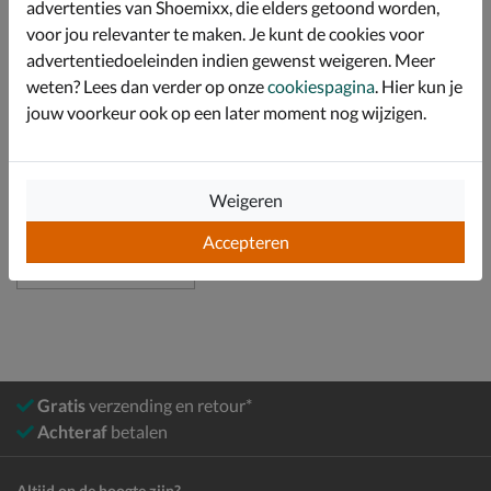
advertenties van Shoemixx, die elders getoond worden,
voor jou relevanter te maken. Je kunt de cookies voor
advertentiedoeleinden indien gewenst weigeren. Meer
Specificaties
weten? Lees dan verder op onze
cookiespagina
. Hier kun je
jouw voorkeur ook op een later moment nog wijzigen.
Over Tamaris
Bekijk meer
Weigeren
Dames
Schoenen
Instapschoenen
Accepteren
Mocassins & loafers
Gratis
verzending en retour*
Achteraf
betalen
Altijd op de hoogte zijn?