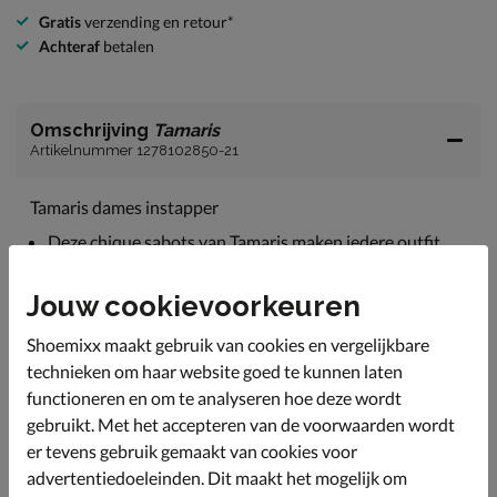
Gratis
verzending en retour*
Achteraf
betalen
Omschrijving
Tamaris
Artikelnummer 1278102850-21
Tamaris dames instapper
Deze chique sabots van Tamaris maken iedere outfit
stijlvol en voegen een vleugje class toe aan je look.
De instappers zijn gemaakt van geweven raffia wat
Jouw cookievoorkeuren
voor een speelse uitstraling zorgt.
Shoemixx maakt gebruik van cookies en vergelijkbare
Gevoerd met textiel wat voor een zachter en
technieken om haar website goed te kunnen laten
comfortabel draaggevoel.
functioneren en om te analyseren hoe deze wordt
Het voetbed heeft een imitatieleren upper met foam-
gebruikt. Met het accepteren van de voorwaarden wordt
onderlaag die zorgt voor een fijne demping tijdens het
lopen.
er tevens gebruik gemaakt van cookies voor
advertentiedoeleinden. Dit maakt het mogelijk om
Afgewerkt met een rubberen loopzool.