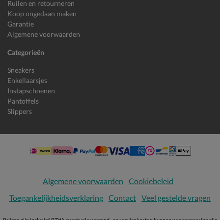
Ruilen en retourneren
Koop ongedaan maken
Garantie
Algemene voorwaarden
Categorieën
Sneakers
Enkellaarsjes
Instapschoenen
Pantoffels
Slippers
Algemene voorwaarden
Cookiebeleid
Toegankelijkheidsverklaring
Contact
Veel gestelde vragen
Prijzen zijn inclusief BTW; eventuele verzend- en servicekosten kunnen van toepassing zijn