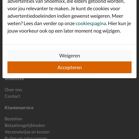
advertenties van Shoemixx, die elders getoond worden,
Schrijf je in voor de Shoemixx nieuwsbrief en ontvang €10,-
voor jou relevanter te maken. Je kunt de cookies voor
*
welkomstkorting!
advertentiedoeleinden indien gewenst weigeren. Meer
weten? Lees dan verder op onze
cookiespagina
. Hier kun je
jouw voorkeur ook op een later moment nog wijzigen.
E-mailadres
Inschrijven
Wil je ons volgen?
Weigeren
Accepteren
Shoemixx
Over ons
Contact
Klantenservice
Bestellen
Betaalmogelijkheden
Verzendwijze en kosten
Ruilen en retourneren