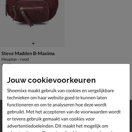
Steve Madden B-Maxima
Heuptas - rood
€ 99,99
99
,
99
Jouw cookievoorkeuren
Shoemixx maakt gebruik van cookies en vergelijkbare
technieken om haar website goed te kunnen laten
functioneren en om te analyseren hoe deze wordt
Gratis
verzending en retour*
gebruikt. Met het accepteren van de voorwaarden wordt
Achteraf
betalen
er tevens gebruik gemaakt van cookies voor
advertentiedoeleinden. Dit maakt het mogelijk om
Altijd op de hoogte zijn?