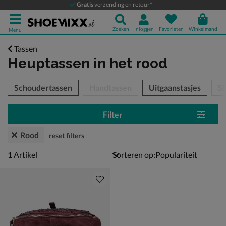
Gratis
verzending en retour*
Zoeken
Inloggen
Favorieten
Winkelmand
Menu
Tassen
Heuptassen
in het rood
tegorieën over
Schoudertassen
Handtassen
Uitgaanstasjes
S
Filter
Rood
reset filters
1 artikel
1
Artikel
Sorteren op: