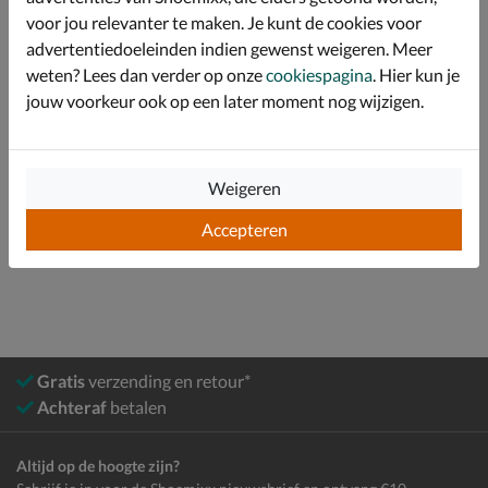
en stevigheid op alle ondergronden.
voor jou relevanter te maken. Je kunt de cookies voor
advertentiedoeleinden indien gewenst weigeren. Meer
weten? Lees dan verder op onze
cookiespagina
. Hier kun je
Specificaties
jouw voorkeur ook op een later moment nog wijzigen.
Over Timberland
Bekijk meer
Weigeren
Accepteren
Heren
Schoenen
Boots
Veterboots
Gratis
verzending en retour*
Achteraf
betalen
Altijd op de hoogte zijn?