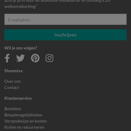
Schrijf je in voor de Shoemixx nieuwsbrief en ontvang €10,-
*
welkomstkorting!
E-mailadres
Inschrijven
Wil je ons volgen?
Shoemixx
Over ons
Contact
Klantenservice
Bestellen
Betaalmogelijkheden
Verzendwijze en kosten
Ruilen en retourneren