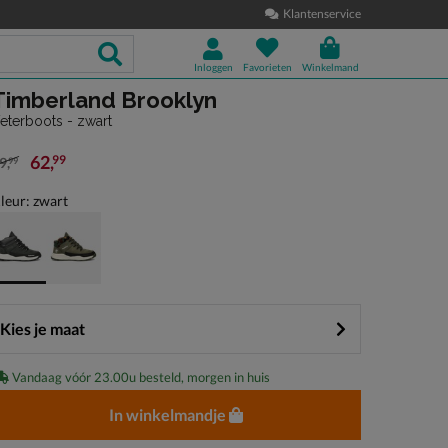
Klantenservice
Inloggen
Favorieten
Winkelmand
Timberland Brooklyn
eterboots - zwart
62
,
99
9
,
99
an € 89,99 voor € 62,99
leur: zwart
Kies je maat
Vandaag vóór 23.00u besteld, morgen in huis
In winkelmandje