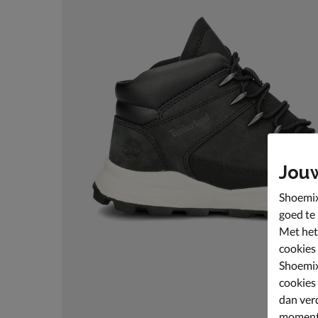
Jou
Shoemix
goed te
Met het
cookies
Shoemix
cookies
dan ver
moment 