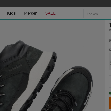
Kids
Merken
SALE
V
8
v
K