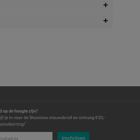
jd op de hoogte zijn?
ijf je in voor de Shoemixx nieuwsbrief en ontvang €10,-
*
omstkorting!
Inschrijven
es