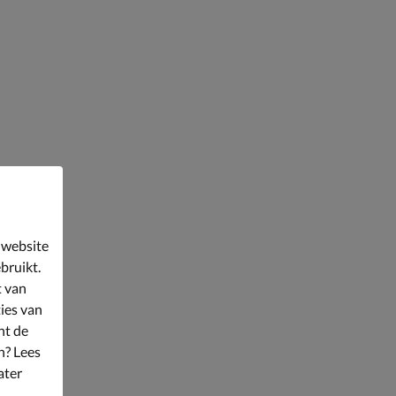
 website
bruikt.
t van
ies van
nt de
n? Lees
ater