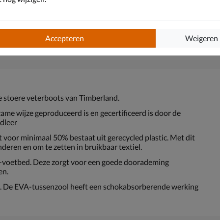
Accepteren
Weigeren
ze stoere veterboots van Timberland.
e wijze geproduceerd is en gecertificeerd is door de
dleer
oor minimaal 50% bestaat uit gerecycled plastic. Met dit
deren en om te zetten in bruikbaar textiel.
-voetbed. Deze zorgt voor een goede doorademing
en.
l. De EVA-tussenzool heeft een schokabsorberende werking