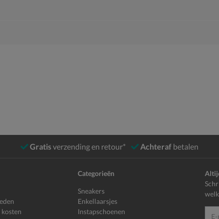
Gratis
verzending en retour*
Achteraf
betalen
Categorieën
Alti
Schr
Sneakers
welk
heden
Enkellaarsjes
 kosten
Instapschoenen
E-mailadr