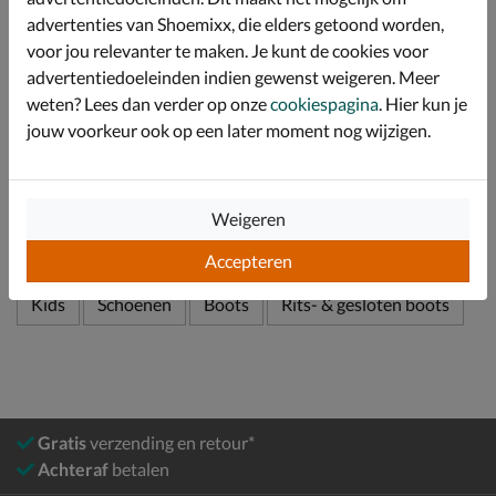
advertenties van Shoemixx, die elders getoond worden,
Afgewerkt met een rubberen profielzool. Deze is
robuust en gripvast waardoor je stabiel staat op alle
voor jou relevanter te maken. Je kunt de cookies voor
ondergronden.
advertentiedoeleinden indien gewenst weigeren. Meer
weten? Lees dan verder op onze
cookiespagina
. Hier kun je
jouw voorkeur ook op een later moment nog wijzigen.
Specificaties
Over Timberland
Weigeren
Bekijk meer
Accepteren
Kids
Schoenen
Boots
Rits- & gesloten boots
Gratis
verzending en retour*
Achteraf
betalen