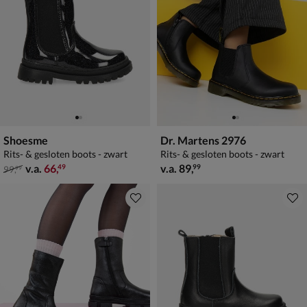
Shoesme
Dr. Martens 2976
Rits- & gesloten boots - zwart
Rits- & gesloten boots - zwart
van € 99,99 vanaf € 66,49
vanaf € 89,99
v.a.
66
,
v.a.
89
,
49
99
99
,
99