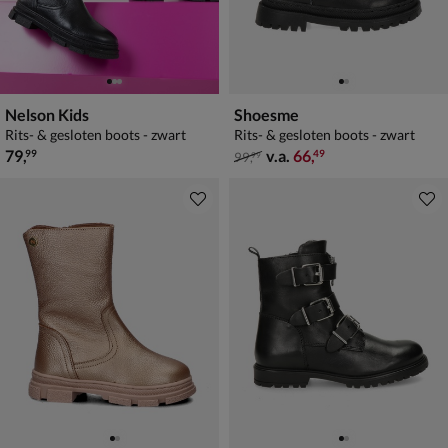
Nelson Kids
Shoesme
Rits- & gesloten boots - zwart
Rits- & gesloten boots - zwart
€ 79,99
van € 99,99 vanaf € 66,49
79
,
v.a.
66
,
99
49
99
,
99