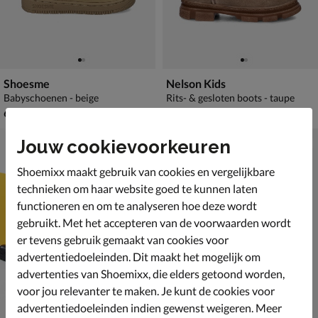
Shoesme
Nelson Kids
Babyschoenen - beige
Rits- & gesloten boots - taupe
€ 64,99
€ 69,99
64
,
69
,
99
99
Jouw cookievoorkeuren
Shoemixx maakt gebruik van cookies en vergelijkbare
technieken om haar website goed te kunnen laten
functioneren en om te analyseren hoe deze wordt
gebruikt. Met het accepteren van de voorwaarden wordt
er tevens gebruik gemaakt van cookies voor
advertentiedoeleinden. Dit maakt het mogelijk om
advertenties van Shoemixx, die elders getoond worden,
voor jou relevanter te maken. Je kunt de cookies voor
advertentiedoeleinden indien gewenst weigeren. Meer