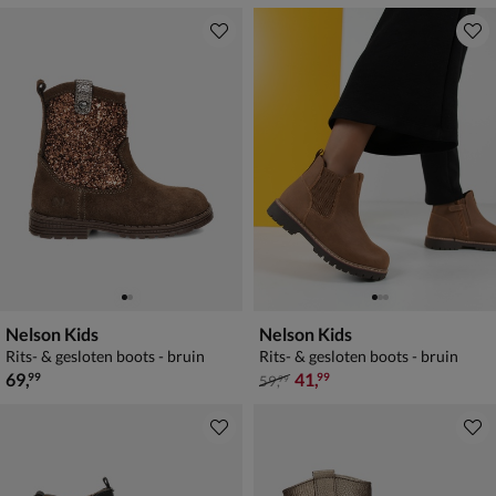
Nelson Kids
Nelson Kids
Rits- & gesloten boots - bruin
Rits- & gesloten boots - bruin
€ 69,99
van € 59,99 voor € 41,99
69
,
41
,
99
99
59
,
99