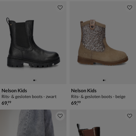
Nelson Kids
Nelson Kids
Rits- & gesloten boots - zwart
Rits- & gesloten boots - beige
€ 69,99
€ 69,99
69
,
69
,
99
99