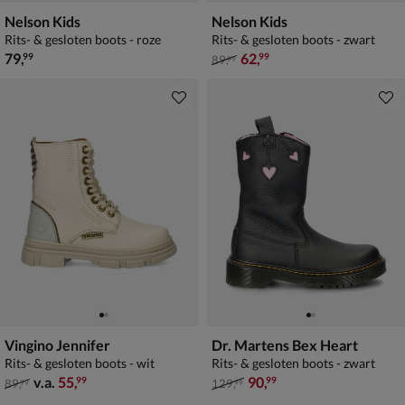
Nelson Kids
Nelson Kids
Rits- & gesloten boots - roze
Rits- & gesloten boots - zwart
€ 79,99
van € 89,99 voor € 62,99
79
,
62
,
99
99
89
,
99
Vingino Jennifer
Dr. Martens Bex Heart
Rits- & gesloten boots - wit
Rits- & gesloten boots - zwart
van € 89,99 vanaf € 55,99
van € 129,99 voor € 90,99
v.a.
55
,
90
,
99
99
89
,
129
,
99
99