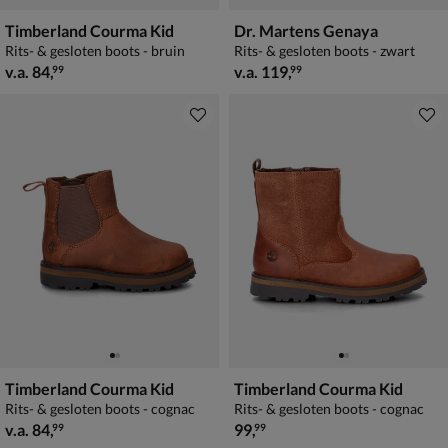
Timberland Courma Kid
Dr. Martens Genaya
Rits- & gesloten boots - bruin
Rits- & gesloten boots - zwart
vanaf € 84,99
vanaf € 119,99
v.a.
84
,
v.a.
119
,
99
99
Timberland Courma Kid
Timberland Courma Kid
Rits- & gesloten boots - cognac
Rits- & gesloten boots - cognac
vanaf € 84,99
€ 99,99
v.a.
84
,
99
,
99
99