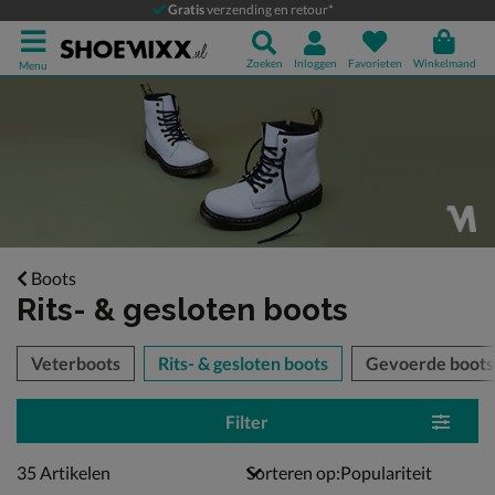
Gratis
verzending en retour*
Zoeken
Inloggen
Favorieten
Winkelmand
Menu
Boots
Rits- & gesloten boots
tegorieën over
Veterboots
Rits- & gesloten boots
Gevoerde boots
Filter
35 artikelen
35
Artikelen
Sorteren op: