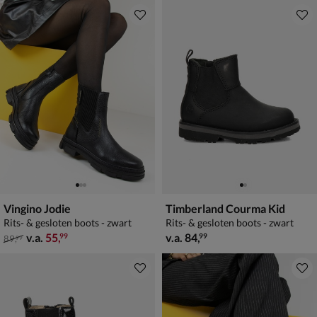
Vingino Jodie
Timberland Courma Kid
Rits- & gesloten boots - zwart
Rits- & gesloten boots - zwart
van € 89,99 vanaf € 55,99
vanaf € 84,99
v.a.
55
,
v.a.
84
,
99
99
89
,
99