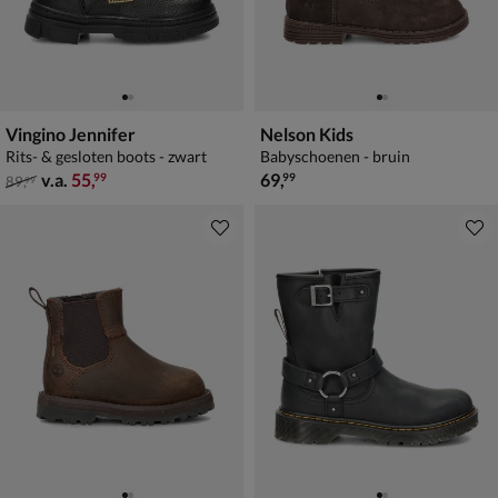
Vingino Jennifer
Nelson Kids
Rits- & gesloten boots - zwart
Babyschoenen - bruin
van € 89,99 vanaf € 55,99
€ 69,99
v.a.
55
,
69
,
99
99
89
,
99