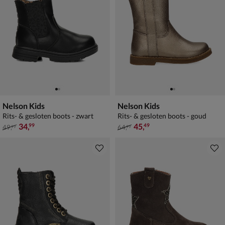
Nelson Kids
Nelson Kids
Rits- & gesloten boots - zwart
Rits- & gesloten boots - goud
van € 49,99 voor € 34,99
van € 64,99 voor € 45,49
34
,
45
,
99
49
49
,
64
,
99
99