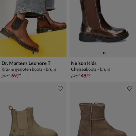
Dr. Martens Leonore T
Nelson Kids
Rits- & gesloten boots - bruin
Chelseaboots - bruin
van € 99,99 voor € 69,99
van € 69,99 voor € 48,99
69
,
48
,
99
99
99
,
69
,
99
99