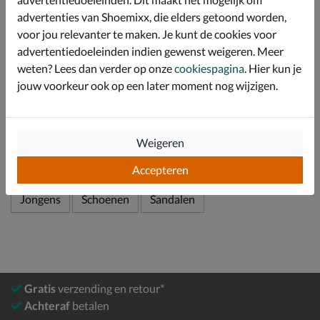
advertenties van Shoemixx, die elders getoond worden,
De flexibele loopzool is tevens van EVA-schuimmix
gemaakt en draagt bij een aan de goede
voor jou relevanter te maken. Je kunt de cookies voor
schokabsorberende werking.
advertentiedoeleinden indien gewenst weigeren. Meer
weten? Lees dan verder op onze
cookiespagina
. Hier kun je
jouw voorkeur ook op een later moment nog wijzigen.
Specificaties
Over Timberland
Weigeren
Bekijk meer
Accepteren
Jongens
Schoenen
Sandalen
Gratis
verzending en retour*
Achteraf
betalen