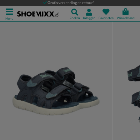
Timberland Perkins Row
Gratis
verzending en retour*
Sandalen
Zoeken
Inloggen
Favorieten
Winkelmand
Menu
Product media galerij