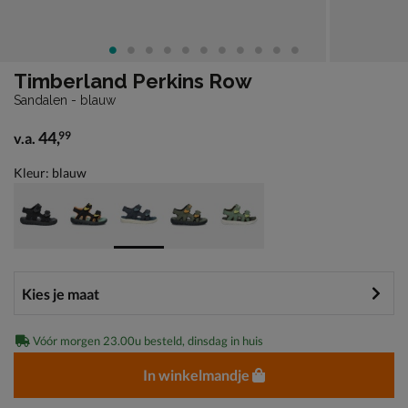
Timberland Perkins Row
Sandalen - blauw
44
,
99
v.a.
vanaf € 44,99
Kleur: blauw
Vóór morgen 23.00u besteld, dinsdag in huis
In winkelmandje