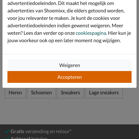
advertentiedoeleinden. Dit maakt het mogelijk om
Door de EVA-tussenzool ervaar je optimale
advertenties van Shoemixx, die elders getoond worden,
schokabsorptie en loop je de heledag comfortabel rond.
voor jou relevanter te maken. Je kunt de cookies voor
De antislip inlays in de rubberen loopzool zorgen
advertentiedoeleinden indien gewenst weigeren. Meer
stabiliteit en grip.
weten? Lees dan verder op onze
cookiespagina
. Hier kun je
jouw voorkeur ook op een later moment nog wijzigen.
Specificaties
Over Timberland
Weigeren
Bekijk meer
Accepteren
Heren
Schoenen
Sneakers
Lage sneakers
Gratis
verzending en retour*
Achteraf
betalen