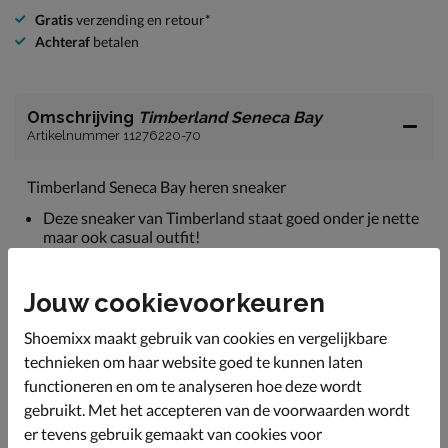
Gratis
verzending en retour*
Achteraf
betalen
Omschrijving
Timberland Seneca Bay
Artikelnummer 11276220-70
Timberland Seneca Bay heren sneaker
Deze sneaker van Timberland staat goed onder je nette
maar ook casual outfit!
Uitgevoerd in Better Leather nubuckleer. Timberland is
aangesloten bij de Leather Working Group en
Jouw cookievoorkeuren
ondersteunen hiermee de verantwoorde productie van
leer.
Shoemixx maakt gebruik van cookies en vergelijkbare
De binnenkant voelt zacht aan en is gevoerd met het
technieken om haar website goed te kunnen laten
ReBOTL-textiel dat voor minimaal 50% uit gerecycled
functioneren en om te analyseren hoe deze wordt
plastic bestaat.
gebruikt. Met het accepteren van de voorwaarden wordt
Bevat een Ortholite-voetbed dat langdurige demping
er tevens gebruik gemaakt van cookies voor
biedt en de schoen langer fris houdt.