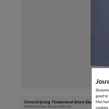
Jou
Shoemix
goed te
Met het
Omschrijving
Timberland Short Sleeve Tee
Artikelnummer 2100101080-54
cookies