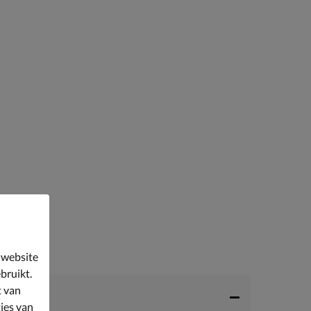
 website
bruikt.
t van
ies van