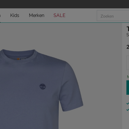
n
Kids
Merken
SALE
S
€
M