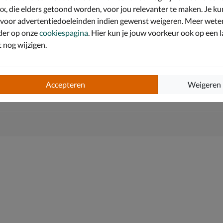
x, die elders getoond worden, voor jou relevanter te maken. Je ku
 voor advertentiedoeleinden indien gewenst weigeren. Meer wete
der op onze
cookiespagina
. Hier kun je jouw voorkeur ook op een l
jaar een echte musthave.
nog wijzigen.
ct heeft, perfect voor de warme dagen.
 cm.
Accepteren
Weigeren