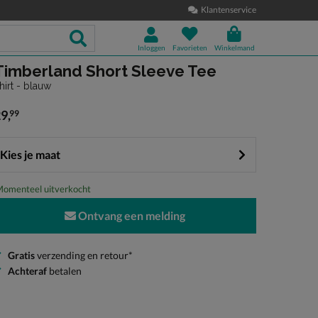
Klantenservice
Inloggen
Favorieten
Winkelmand
Timberland Short Sleeve Tee
hirt - blauw
29
,
99
 29,99
Kies je maat
omenteel uitverkocht
Ontvang een melding
Gratis
verzending en retour*
Achteraf
betalen