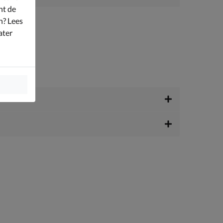
nt de
n? Lees
ater