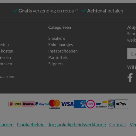
Gratis
verzending en retour*
Achteraf
betalen
Categorieën
Alti
Schr
Sneakers
welk
heden
Enkellaarsjes
 kosten
Instapschoenen
E-mailadr
rneren
Pantoffels
 maken
Slippers
Wil 
waarden
aarden
Cookiebeleid
Toegankelijkheidsverklaring
Contact
Vee