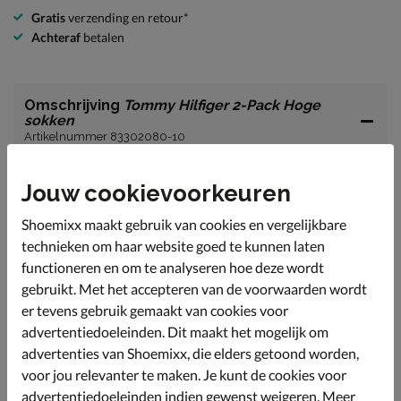
Gratis
verzending en retour*
Achteraf
betalen
Omschrijving
Tommy Hilfiger 2-Pack Hoge
sokken
Artikelnummer 83302080-10
Tommy Hilfiger 2-Pack heren hoge sokken
Jouw cookievoorkeuren
Set van twee sokken.
Shoemixx maakt gebruik van cookies en vergelijkbare
Uitgevoerd in 75% katoen, 23% polyamide en 2%
technieken om haar website goed te kunnen laten
elastaan.
functioneren en om te analyseren hoe deze wordt
Geborduurd Tommy Hilfiger-vlag op de zijkant.
gebruikt. Met het accepteren van de voorwaarden wordt
er tevens gebruik gemaakt van cookies voor
advertentiedoeleinden. Dit maakt het mogelijk om
Specificaties
advertenties van Shoemixx, die elders getoond worden,
voor jou relevanter te maken. Je kunt de cookies voor
Over Tommy Hilfiger
advertentiedoeleinden indien gewenst weigeren. Meer