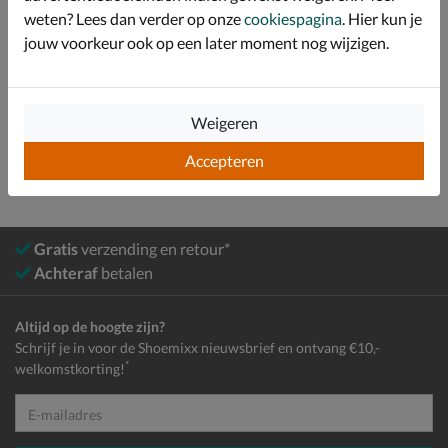
weten? Lees dan verder op onze
cookiespagina
. Hier kun je
Bekijk meer
jouw voorkeur ook op een later moment nog wijzigen.
Heren
Schoenen
Verzorging en accessoires
Weigeren
Sokken
Accepteren
Gratis
verzending en retour*
Achteraf
betalen
Altijd op de hoogte zijn?
Schrijf je in voor de Shoemixx nieuwsbrief en ontvang €10,-
*
welkomstkorting!