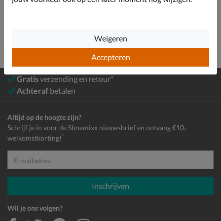
Dames
Accessoires
Sjaals
Weigeren
Accepteren
Gratis
verzending en retour*
Achteraf
betalen
Altijd op de hoogte zijn?
Schrijf je in voor de Shoemixx nieuwsbrief en ontvang €10,-
*
welkomstkorting!
E-mailadres
Inschrijven
Wil je ons volgen?