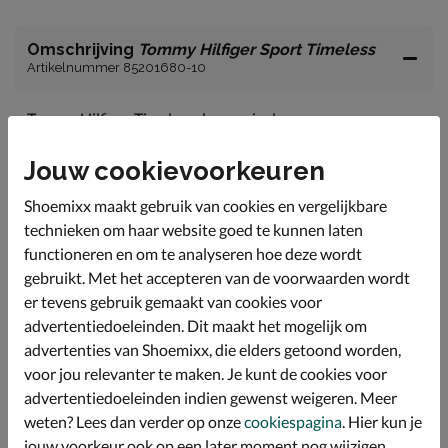
Omschrijving
Tommy Hilfiger Sport Timeless
Artikelnummer 85201680-10
Tommy Hilfiger Timeless dames sjaal
Deze klassieke kabelgebreide sjaal is gemaakt van een
Jouw cookievoorkeuren
ultrazachte nylonmix en zo een tijdloze toevoeging aan
al je winterlooks.
Shoemixx maakt gebruik van cookies en vergelijkbare
Gemaakt van 34% nylon, 32% alpacawol, 28% acryl, en
technieken om haar website goed te kunnen laten
6% wol.
functioneren en om te analyseren hoe deze wordt
Afmetingen: 185 x 35 cm.
gebruikt. Met het accepteren van de voorwaarden wordt
er tevens gebruik gemaakt van cookies voor
advertentiedoeleinden. Dit maakt het mogelijk om
Specificaties
advertenties van Shoemixx, die elders getoond worden,
voor jou relevanter te maken. Je kunt de cookies voor
Over Tommy Hilfiger Sport
advertentiedoeleinden indien gewenst weigeren. Meer
Bekijk meer
weten? Lees dan verder op onze
cookiespagina
. Hier kun je
jouw voorkeur ook op een later moment nog wijzigen.