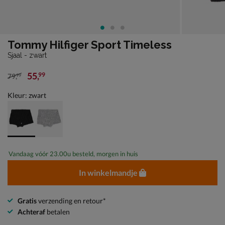
Tommy Hilfiger Sport Timeless
Sjaal - zwart
55
,
99
79
,
99
van € 79,99 voor € 55,99
Kleur: zwart
Vandaag vóór 23.00u besteld, morgen in huis
In winkelmandje
Gratis
verzending en retour*
Achteraf
betalen