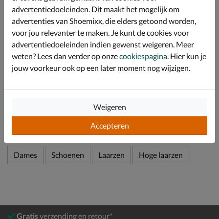
Het voetbed is uitgevoerd in chroomvrij leer, dit heeft
advertentiedoeleinden. Dit maakt het mogelijk om
een ademend vermogen en zorgt voor een goede
advertenties van Shoemixx, die elders getoond worden,
ventilatie.
voor jou relevanter te maken. Je kunt de cookies voor
De loopzool is van rubber, met een stevige blokhak van
advertentiedoeleinden indien gewenst weigeren. Meer
4,5 cm hoog waar je stabiel op staat.
weten? Lees dan verder op onze
cookiespagina
. Hier kun je
jouw voorkeur ook op een later moment nog wijzigen.
Specificaties
Weigeren
Over Vagabond Shoemakers
Bekijk meer
Accepteren
Dames
Schoenen
Laarzen
Hoge laarzen
Gratis
verzending en retour*