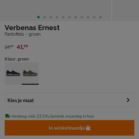
Verbenas Ernest
Pantoffels - groen
41
,
99
59
,
99
van € 59,99 voor € 41,99
Kleur: groen
Vandaag vóór 23.59u besteld, maandag in huis
In winkelmandje