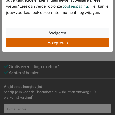
weten? Lees dan verder op onze
cookiespagina
. Hier kun je
Specificaties
jouw voorkeur ook op een later moment nog wijzigen.
Bekijk meer
Weigeren
Heren
Schoenen
Pantoffels
Accepteren
Gratis
verzending en retour*
Achteraf
betalen
Altijd op de hoogte zijn?
Schrijf je in voor de Shoemixx nieuwsbrief en ontvang €10,-
*
welkomstkorting!