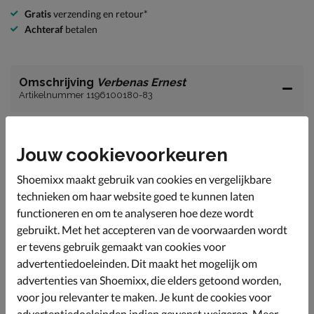
Gratis
verzending en retour*
Achteraf
betalen
Omschrijving
Verbenas Ernest
Artikelnummer 1196100180-83
Verbenas Ernest heren pantoffel
Jouw cookievoorkeuren
Aan het einde van de dag verwen je je voeten met deze
zachte pantoffels uit onze Verbenas collectie.
Shoemixx maakt gebruik van cookies en vergelijkbare
Uitgevoerd in nylon en vilstof.
technieken om haar website goed te kunnen laten
Gevoerd met velboa voor een ultrazacht gevoel en
functioneren en om te analyseren hoe deze wordt
heerlijk warme voeten.
gebruikt. Met het accepteren van de voorwaarden wordt
Voorzien van een foam-voetbed met upper van
er tevens gebruik gemaakt van cookies voor
teddystof.
advertentiedoeleinden. Dit maakt het mogelijk om
Afgewerkt met een gripvaste rubberen loopzool
advertenties van Shoemixx, die elders getoond worden,
waardoor je ook makkelijk de tuin in kunt lopen.
voor jou relevanter te maken. Je kunt de cookies voor
advertentiedoeleinden indien gewenst weigeren. Meer