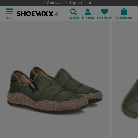
Verbenas Ernest
Gratis
verzending en retour*
Pantoffels
Zoeken
Inloggen
Favorieten
Winkelmand
Menu
Product media galerij