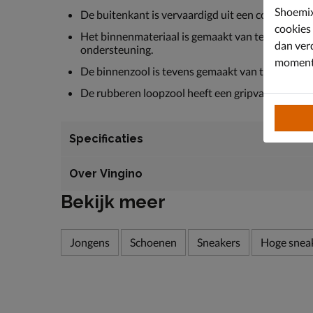
Shoemix
De buitenkant is vervaardigd uit een combinatie v
cookies
Het binnenmateriaal is gemaakt van textiel en is
dan ver
ondersteuning.
moment 
De binnenzool is tevens gemaakt van textiel en z
De rubberen loopzool heeft een gripvast profiel voo
Specificaties
Over Vingino
Bekijk meer
Jongens
Schoenen
Sneakers
Hoge snea