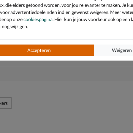
x, die elders getoond worden, voor jou relevanter te maken. Je ku
an leerlook, suede en textiel.
 voor advertentiedoeleinden indien gewenst weigeren. Meer wete
 voorzien van een verstevigde hielkraag voor extra
der op onze
cookiespagina
. Hier kun je jouw voorkeur ook op een l
nog wijzigen.
orgt voor een fijne demping tijdens het lopen.
r veel grip en stabiliteit bij alle buiten speelactiviteiten.
Accepteren
Weigeren
kers