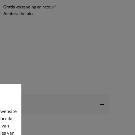
Gratis
verzending en retour*
Achteraf
betalen
 website
bruikt.
t van
ies van