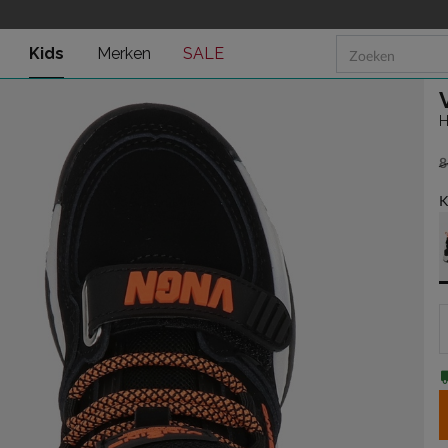
Kids
Merken
SALE
H
8
v
K