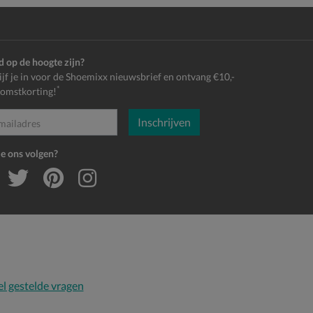
jd op de hoogte zijn?
ijf je in voor de Shoemixx nieuwsbrief en ontvang €10,-
*
omstkorting!
Inschrijven
es
je ons volgen?
l gestelde vragen