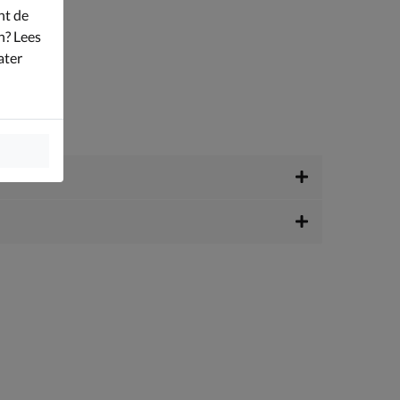
nt de
n? Lees
ater