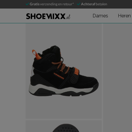
Vingino Raoul Mid
Gratis
verzending en retour*
Achteraf
betalen
Hoge sneakers
Dames
Heren
Product media galerij