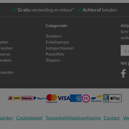
Gratis
verzending en retour*
Achteraf
betalen
Categorieën
Alti
Schr
Sneakers
welk
heden
Enkellaarsjes
 kosten
Instapschoenen
E-mailadr
rneren
Pantoffels
 maken
Slippers
Wil 
waarden
aarden
Cookiebeleid
Toegankelijkheidsverklaring
Contact
Vee