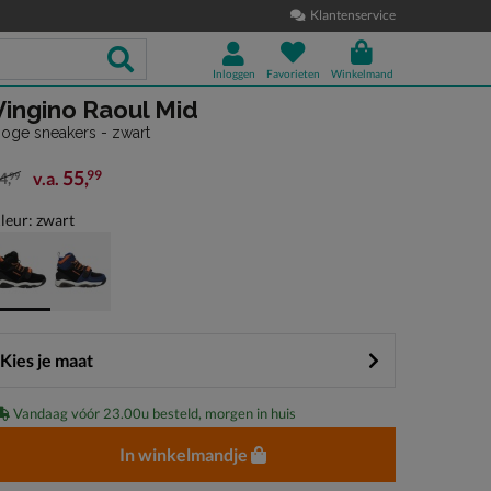
Klantenservice
Inloggen
Favorieten
Winkelmand
Vingino Raoul Mid
oge sneakers - zwart
55
,
99
v.a.
4
,
99
an € 84,99 vanaf € 55,99
leur: zwart
Kies je maat
Vandaag vóór 23.00u besteld, morgen in huis
In winkelmandje