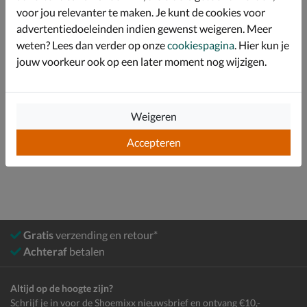
maakt voor de bredere voet.
voor jou relevanter te maken. Je kunt de cookies voor
advertentiedoeleinden indien gewenst weigeren. Meer
weten? Lees dan verder op onze
cookiespagina
. Hier kun je
Specificaties
jouw voorkeur ook op een later moment nog wijzigen.
Over Waldläufer
Bekijk meer
Weigeren
Accepteren
Dames
Schoenen
Sneakers
Lage sneakers
Gratis
verzending en retour*
Achteraf
betalen
Altijd op de hoogte zijn?
Schrijf je in voor de Shoemixx nieuwsbrief en ontvang €10,-