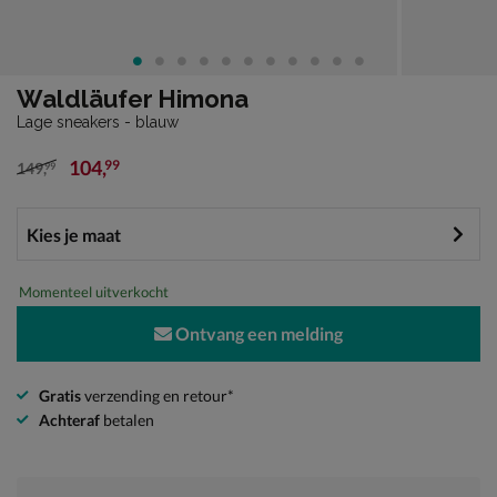
Waldläufer Himona
Lage sneakers - blauw
104
,
99
149
,
99
van € 149,99 voor € 104,99
Momenteel uitverkocht
Ontvang een melding
Gratis
verzending en retour*
Achteraf
betalen