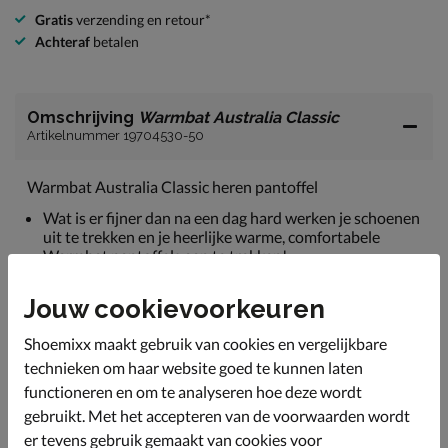
Gratis
verzending en retour*
Achteraf
betalen
Omschrijving
Warmbat Australia Classic
Artikelnummer 19704530-50
Warmbat Australia Classic heren pantoffel
Wat is er fijner dan na een dag hard werken je schoenen
uit te trekken en je heerlijke warme, comfortabele
Warmbat pantoffels aan te trekken!
Uitgevoerd in zacht suéde dat zich makkelijk om de
Jouw cookievoorkeuren
voet vormt.
De pantoffel is volledig gevoerd met 100% Australisch
Shoemixx maakt gebruik van cookies en vergelijkbare
Merino schapenvacht. Dit wol is heerlijk zacht en
technieken om haar website goed te kunnen laten
veerkrachtig.
functioneren en om te analyseren hoe deze wordt
Beschikt over een stevige rubberen zool, waardoor je
gebruikt. Met het accepteren van de voorwaarden wordt
prima met de pantoffels naar buiten kunt.
er tevens gebruik gemaakt van cookies voor