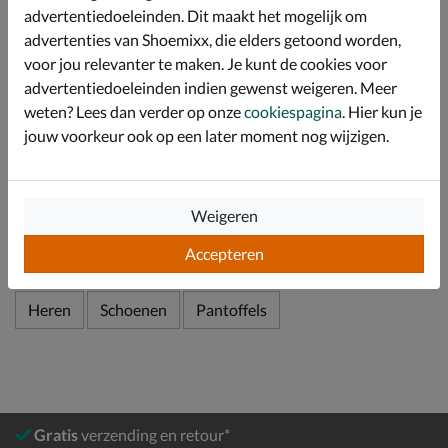
De vezels van het schapenwol "ademen" en zijn
advertentiedoeleinden. Dit maakt het mogelijk om
daardoor een natuurlijke thermostaat voor je lichaam.
advertenties van Shoemixx, die elders getoond worden,
Ook wanneer je juist warme voeten hebt.
voor jou relevanter te maken. Je kunt de cookies voor
De pantoffel is comfortabel en duurzaam dankzij de
advertentiedoeleinden indien gewenst weigeren. Meer
hoogwaardige materialen.
weten? Lees dan verder op onze
cookiespagina
. Hier kun je
jouw voorkeur ook op een later moment nog wijzigen.
Specificaties
Over Warmbat Australia
Weigeren
Bekijk meer
Accepteren
Heren
Schoenen
Pantoffels
Gratis
verzending en retour*