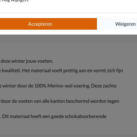
Accepteren
Weigeren
deze winter jouw voeten.
kwaliteit. Het materiaal voelt prettig aan en vormt zich fijn
 winter door de 100% Merino-wol voering. Deze zachte
rdoor de voeten van alle kanten beschermd worden tegen
 Dit materiaal heeft een goede schokabsorberende