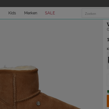
n
Kids
Merken
SALE
G
€
K