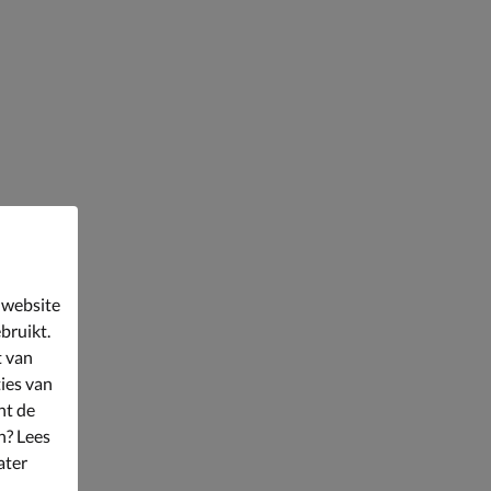
 website
bruikt.
t van
ies van
nt de
n? Lees
ater