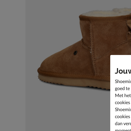
Jou
Shoemix
goed te
Met het
cookies
Shoemix
cookies
dan ver
moment 