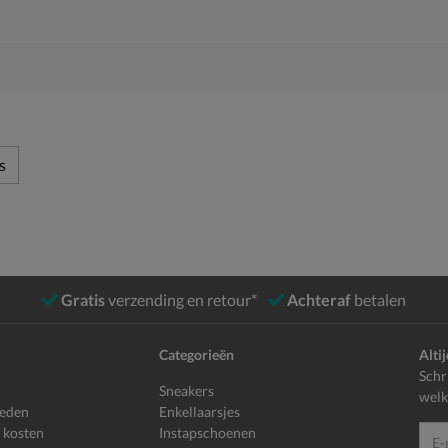
s
Gratis
verzending en retour*
Achteraf
betalen
Categorieën
Alti
Schr
Sneakers
welk
heden
Enkellaarsjes
 kosten
Instapschoenen
E-mailadr