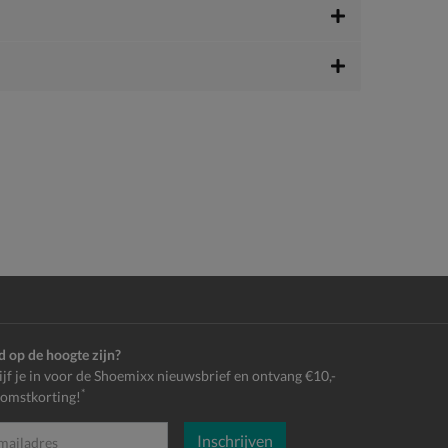
jd op de hoogte zijn?
ijf je in voor de Shoemixx nieuwsbrief en ontvang €10,-
*
omstkorting!
Inschrijven
es