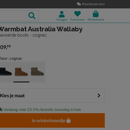
Klantenservice
Inloggen
Favorieten
Winkelmand
Warmbat Australia Wallaby
evoerde boots - cognac
109
,
99
 109,99
leur: cognac
Kies je maat
Vandaag vóór 23.59u besteld, maandag in huis
In winkelmandje